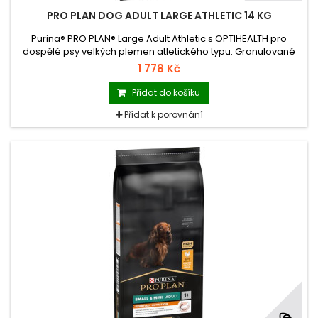
PRO PLAN DOG ADULT LARGE ATHLETIC 14 KG
Purina® PRO PLAN® Large Adult Athletic s OPTIHEALTH pro
dospělé psy velkých plemen atletického typu. Granulované
krmivo s vysokým podílem kuřete.
1 778 Kč
Přidat do košíku
Přidat k porovnání