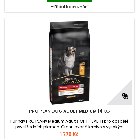
Přidat k porovnání
PRO PLAN DOG ADULT MEDIUM 14 KG
Purina® PRO PLAN® Medium Adult s OPTIHEALTH pro dospělé
psy středních plemen. Granulované krmivo s vysokým
podílem kuřete.
1 778 Kč