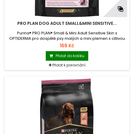
PRO PLAN DOG ADULT SMALL&MINI SENSITIVE...
Purina® PRO PLAN® Small & Mini Adult Sensitive Skin s
OPTIDERMA pro dospělé psy malých a mini plemen s citlivou
kůží. Granulované krmivo s vysokým obsahem lososa.
169 Kč
Přidat do košíku
Přidat k porovnání