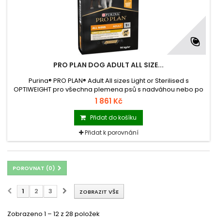
PRO PLAN DOG ADULT ALL SIZE...
Purina® PRO PLAN® Adult All sizes Light or Sterilised s
OPTIWEIGHT pro všechna plemena psů s nadváhou nebo po
kastraci. Granulované krmivo s vysokým obsahem kuřete.
1 861 Kč
Přidat do košíku
Přidat k porovnání
POROVNAT (
0
)
1
2
3
ZOBRAZIT VŠE
Zobrazeno 1 – 12 z 28 položek