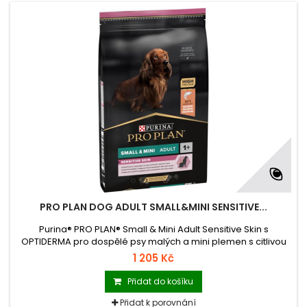
PRO PLAN DOG ADULT SMALL&MINI SENSITIVE...
Purina® PRO PLAN® Small & Mini Adult Sensitive Skin s
OPTIDERMA pro dospělé psy malých a mini plemen s citlivou
kůží. Granulované krmivo s vysokým obsahem lososa.
1 205 Kč
Přidat do košíku
Přidat k porovnání