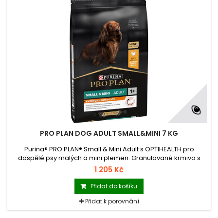
PRO PLAN DOG ADULT SMALL&MINI 7 KG
Purina® PRO PLAN® Small & Mini Adult s OPTIHEALTH pro
dospělé psy malých a mini plemen. Granulované krmivo s
vysokým podílem kuřete.
1 205 Kč
Přidat do košíku
Přidat k porovnání