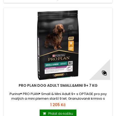
PRO PLAN DOG ADULT SMALL&MINI 9+ 7 KG
Purina® PRO PLAN® Small & Mini Adult 9+ s OPTIAGE pro psy
malých a mini plemen starší 9 let. Granulované krmivo s
vysokým obsahem kuřete.
1 205 Kč
Přidat do košíku