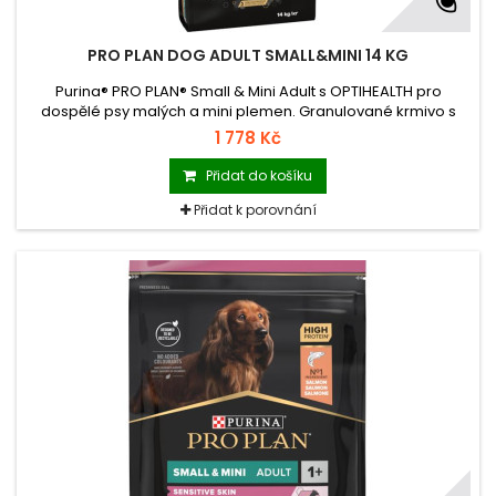
PRO PLAN DOG ADULT SMALL&MINI 14 KG
Purina® PRO PLAN® Small & Mini Adult s OPTIHEALTH pro
dospělé psy malých a mini plemen. Granulované krmivo s
vysokým podílem kuřete.
1 778 Kč
Přidat do košíku
Přidat k porovnání