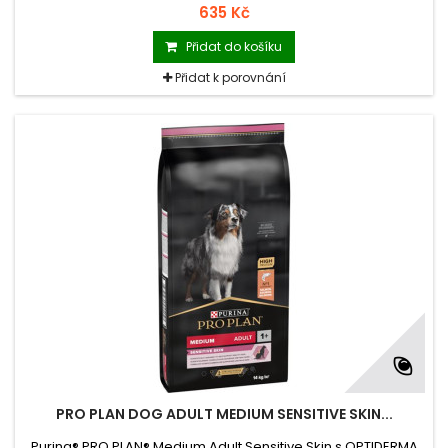
krmivo s vysokým obsahem lososa.
635 Kč
Přidat do košíku
Přidat k porovnání
PRO PLAN DOG ADULT MEDIUM SENSITIVE SKIN...
Purina® PRO PLAN® Medium Adult Sensitive Skin s OPTIDERMA