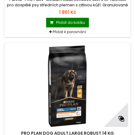
pro dospělé psy středních plemen s citlivou kůží. Granulované
krmivo s vysokým obsahem lososa.
1 861 Kč
Přidat do košíku
Přidat k porovnání
PRO PLAN DOG ADULT LARGE ROBUST 14 KG