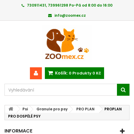
730911431, 739961298 Po-Pá od 8:00 do 16:00
info@zoomex.cz
Košík:
0
Produkty
0 Kč
Psi
Granule pro psy
PRO PLAN
PROPLAN
PRO DOSPĚLÉ PSY
INFORMACE