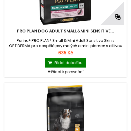
PRO PLAN DOG ADULT SMALL&MINI SENSITIVE...
Purina® PRO PLAN® Small & Mini Adult Sensitive Skin s
OPTIDERMA pro dospělé psy malých a mini plemen s citlivou
kůží. Granulované krmivo s vysokým obsahem lososa.
635 Kč
Přidat do košíku
Přidat k porovnání