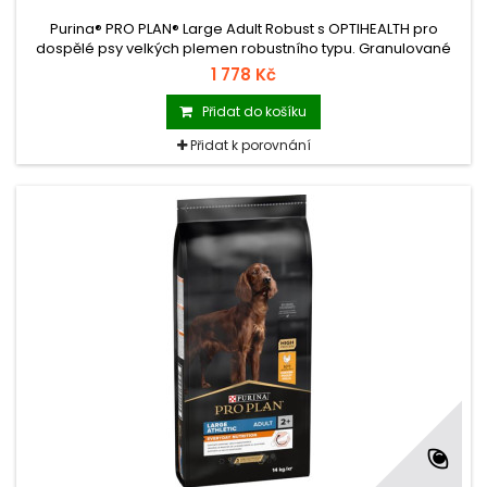
Purina® PRO PLAN® Large Adult Robust s OPTIHEALTH pro
dospělé psy velkých plemen robustního typu. Granulované
krmivo s vysokým podílem kuřete.
1 778 Kč
Přidat do košíku
Přidat k porovnání