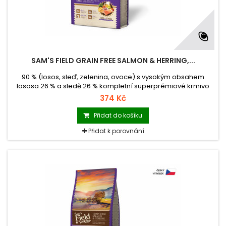
SAM'S FIELD GRAIN FREE SALMON & HERRING,...
90 % (losos, sleď, zelenina, ovoce) s vysokým obsahem
lososa 26 % a sledě 26 % kompletní superprémiové krmivo
pro dospělé psy všech plemen krmivo s nulovým obsahem
374 Kč
obilovin (Grain Free) krmivo vyrobené v České republice
balení se zipem hmotnost 2,5 kg
Přidat do košíku
Přidat k porovnání