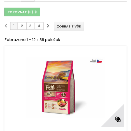
POROVNAT (
0
)
1
2
3
4
ZOBRAZIT VŠE
Zobrazeno 1 – 12 z 38 položek