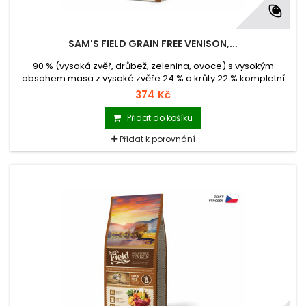
SAM'S FIELD GRAIN FREE VENISON,...
90 % (vysoká zvěř, drůbež, zelenina, ovoce) s vysokým
obsahem masa z vysoké zvěře 24 % a krůty 22 % kompletní
superprémiové krmivo pro dospělé psy všech plemen krmivo
374 Kč
s nulovým obsahem obilovin (Grain Free) krmivo vyrobené v
České republice balení se zipem hmotnost 2,5 kg
Přidat do košíku
Přidat k porovnání