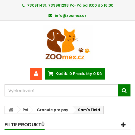
730911431, 739961298 Po-Pá od 8:00 do 16:00
info@zoomex.cz
Košík:
0
Produkty
0 Kč
Psi
Granule pro psy
Sam's Field
FILTR PRODUKTŮ