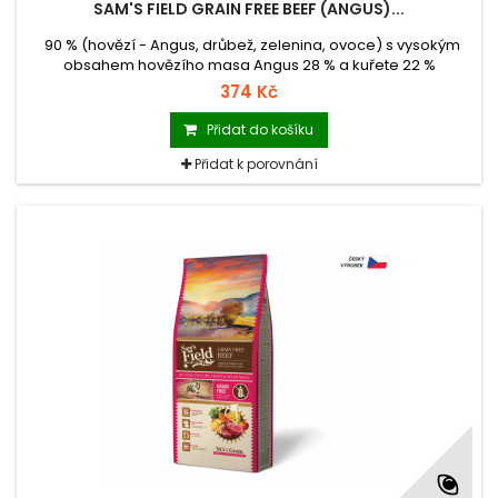
SAM'S FIELD GRAIN FREE BEEF (ANGUS)...
90 % (hovězí - Angus, drůbež, zelenina, ovoce) s vysokým
obsahem hovězího masa Angus 28 % a kuřete 22 %
kompletní superprémiové krmivo pro dospělé psy všech
374 Kč
plemen krmivo s nulovým obsahem obilovin (Grain Free)
krmivo vyrobené v České republice balení se zipem
Přidat do košíku
hmotnost 2,5 kg
Přidat k porovnání