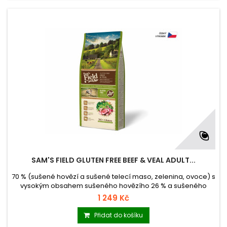
SAM'S FIELD GLUTEN FREE BEEF & VEAL ADULT...
70 % (sušené hovězí a sušené telecí maso, zelenina, ovoce) s
vysokým obsahem sušeného hovězího 26 % a sušeného
telecího 20 % masa kompletní superprémiové krmivo pro
1 249 Kč
dospělé psy středních plemen krmivo bez lepku (Gluten Free)
krmivo vyrobené v České republice balení se zipem
Přidat do košíku
hmotnost 13 kg