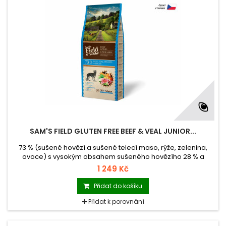
SAM'S FIELD GLUTEN FREE BEEF & VEAL JUNIOR...
73 % (sušené hovězí a sušené telecí maso, rýže, zelenina,
ovoce) s vysokým obsahem sušeného hovězího 28 % a
sušeného telecího 20 % masa kompletní superprémiové
1 249 Kč
krmivo pro štěňata a mladé psy velkých a obřích plemen
krmivo bez lepku (Gluten Free) krmivo vyrobené v České
Přidat do košíku
republice balení se zipem hmotnost 13 kg
Přidat k porovnání