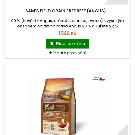
SAM'S FIELD GRAIN FREE BEEF (ANGUS)...
90 % (hovězí - Angus, drůbež, zelenina, ovoce) s vysokým
obsahem hovězího masa Angus 28 % a kuřete 22 %
kompletní superprémiové krmivo pro dospělé psy všech
1 529 Kč
plemen krmivo s nulovým obsahem obilovin (Grain Free)
krmivo vyrobené v České republice balení se zipem
Přidat do košíku
hmotnost 13 kg
Přidat k porovnání