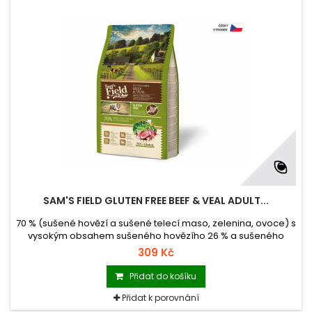
SAM'S FIELD GLUTEN FREE BEEF & VEAL ADULT...
70 % (sušené hovězí a sušené telecí maso, zelenina, ovoce) s
vysokým obsahem sušeného hovězího 26 % a sušeného
telecího 20 % masa kompletní superprémiové krmivo pro
309 Kč
dospělé psy středních plemen krmivo bez lepku (Gluten Free)
krmivo vyrobené v České republice balení se zipem
Přidat do košíku
hmotnost 2,5 kg
Přidat k porovnání