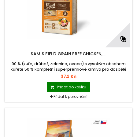
SAM'S FIELD GRAIN FREE CHICKEN,...
90 % (kuře, drůbež, zelenina, ovoce) s vysokým obsahem
kuřete 50 % kompletní superprémiové krmivo pro dospělé
psy všech plemen krmivo s nulovým obsahem obilovin (Grain
374 Kč
Free) krmivo vyrobené v České republice balení se zipem
hmotnost 2,5 kg
Přidat do košíku
Přidat k porovnání