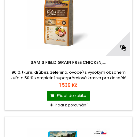
SAM'S FIELD GRAIN FREE CHICKEN,...
90 % (kuře, drůbež, zelenina, ovoce) s vysokým obsahem
kuřete 50 % kompletní superprémiové krmivo pro dospělé
psy všech plemen krmivo s nulovým obsahem obilovin (Grain
1 539 Kč
Free) krmivo vyrobené v České republice balení se zipem
hmotnost 13 kg
Přidat do košíku
Přidat k porovnání