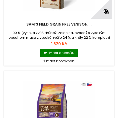
SAM'S FIELD GRAIN FREE VENISON,...
90 % (vysoká zvěř, drůbež, zelenina, ovoce) s vysokým
obsahem masa z vysoké zvěře 24 % a krůty 22 % kompletní
superprémiové krmivo pro dospělé psy všech plemen krmivo
1 529 Kč
s nulovým obsahem obilovin (Grain Free) krmivo vyrobené v
České republice balení se zipem hmotnost 13 kg
Přidat do košíku
Přidat k porovnání