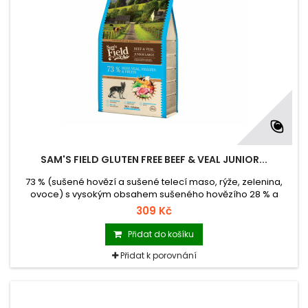
SAM'S FIELD GLUTEN FREE BEEF & VEAL JUNIOR...
73 % (sušené hovězí a sušené telecí maso, rýže, zelenina,
ovoce) s vysokým obsahem sušeného hovězího 28 % a
sušeného telecího 20 % masa kompletní superprémiové
309 Kč
krmivo pro štěňata a mladé psy velkých a obřích plemen
krmivo bez lepku (Gluten Free) krmivo vyrobené v České
Přidat do košíku
republice balení se zipem hmotnost 2,5 kg
Přidat k porovnání