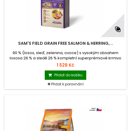
SAM'S FIELD GRAIN FREE SALMON & HERRING,...
90 % (losos, sleď, zelenina, ovoce) s vysokým obsahem
lososa 26 % a sledě 26 % kompletní superprémiové krmivo
pro dospělé psy všech plemen krmivo s nulovým obsahem
1 529 Kč
obilovin (Grain Free) krmivo vyrobené v České republice
balení se zipem hmotnost 13 kg
Přidat do košíku
Přidat k porovnání