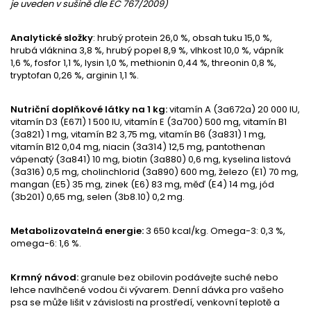
je uveden v sušině dle EC 767/2009)
Analytické složky
: hrubý protein 26,0 %, obsah tuku 15,0 %,
hrubá vláknina 3,8 %, hrubý popel 8,9 %, vlhkost 10,0 %, vápník
1,6 %, fosfor 1,1 %, lysin 1,0 %, methionin 0,44 %, threonin 0,8 %,
tryptofan 0,26 %, arginin 1,1 %.
Nutriční doplňkové látky na 1 kg:
vitamín A (3a672a) 20 000 IU,
vitamín D3 (E671) 1 500 IU, vitamín E (3a700) 500 mg, vitamín B1
(3a821) 1 mg, vitamín B2 3,75 mg, vitamín B6 (3a831) 1 mg,
vitamín B12 0,04 mg, niacin (3a314) 12,5 mg, pantothenan
vápenatý (3a841) 10 mg, biotin (3a880) 0,6 mg, kyselina listová
(3a316) 0,5 mg, cholinchlorid (3a890) 600 mg, železo (E1) 70 mg,
mangan (E5) 35 mg, zinek (E6) 83 mg, měď (E4) 14 mg, jód
(3b201) 0,65 mg, selen (3b8.10) 0,2 mg.
Metabolizovatelná energie:
3 650 kcal/kg. Omega-3: 0,3 %,
omega-6: 1,6 %.
Krmný návod:
granule bez obilovin podávejte suché nebo
lehce navlhčené vodou či vývarem. Denní dávka pro vašeho
psa se může lišit v závislosti na prostředí, venkovní teplotě a