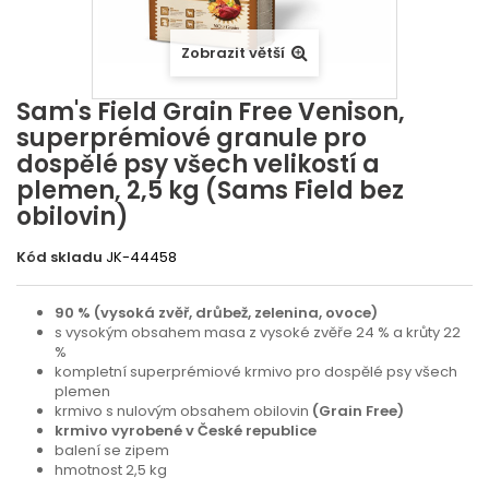
Zobrazit větší
Sam's Field Grain Free Venison,
superprémiové granule pro
dospělé psy všech velikostí a
plemen, 2,5 kg (Sams Field bez
obilovin)
Kód skladu
JK-44458
90 % (vysoká zvěř, drůbež, zelenina, ovoce)
s vysokým obsahem masa z vysoké zvěře 24 % a krůty 22
%
kompletní superprémiové krmivo pro dospělé psy všech
plemen
krmivo s nulovým obsahem obilovin
(Grain Free)
krmivo vyrobené v České republice
balení se zipem
hmotnost 2,5 kg