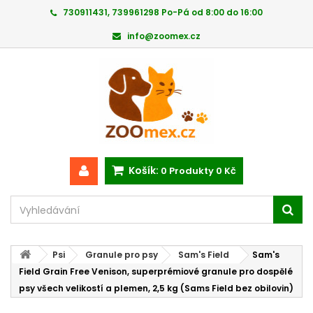
730911431, 739961298 Po-Pá od 8:00 do 16:00
info@zoomex.cz
Košík:
0
Produkty
0 Kč
Psi
Granule pro psy
Sam's Field
Sam's
Field Grain Free Venison, superprémiové granule pro dospělé
psy všech velikostí a plemen, 2,5 kg (Sams Field bez obilovin)