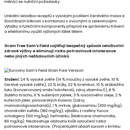
měnící se nutriční požadavky.
Unikátní skladba receptů s vysokým podílem čerstvého masa a
živočišných bílkovin v kombinaci s ovocnými a zeleninovými
výtažky a funkčními komponenty přispívá ke správnému trávení
a efektivnímu využití výživných látek tělem.
Grain Free Sam's Field zajišťují bezpečný způsob celoživotní
zdravé výživy a eliminují riziko potravinové intolerance
nebo jiných nežádoucích účinků.
Složení:
24 % vysoké zvěře (14 % moučky z vysoké zvěře, 10 %
čerstvé vysoké zvěře), 22 % krůty, 22 % brambor, 10 % drůbežího
tuku (konzervovaný směsí tokoferolů, zdroj vitamínu E), 8 %
žlutého hrachu, 6 % sušených jablek, 3 % lososového oleje, 2 %
kuřecích jater, pivovarských kvasnic (zdroj
mannanoligosacharidů), 1 % mrkve, glukosaminu (300 mg/kg),
chondroitin sulfátu (180 mg/kg), výtažku z rostliny Yucca
schidigera (100 mg/kg), heřmánku (Matricaria chamomilla,
80 mg/kg). Neobsahuje obiloviny kvůli vyloučení rizika
potravinové intolerance.
(Procentuální obsah surovin v krmivu