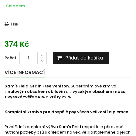
Skladem
Tisk
374 Kč
Přidat do košíku
Počet
VÍCE INFORMACÍ
Sam's Field Grain Free Venison.
Superprémiové krmivo
s
nulovým obsahem obilovin
a s
vysokým obsahem masa
z vysoké zvěře 24 %
a
krůty 22 %
.
Kompletní krmivo pro dospělé psy všech velikostí a plemen.
Prvotřídní komplexní výživa Sam's Field respektuje přirozené
nutriční potřeby psů s ohledem na věk, velikost plemene a jejich