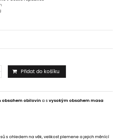
m
g
Přidat do košíku
 obsahem obilovin
a s
vysokým obsahem masa
psů s ohledem na věk, velikost plemene a jejich měnící