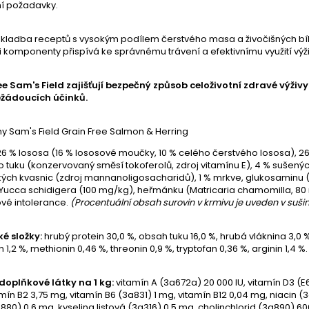
ní požadavky.
skladba receptů s vysokým podílem čerstvého masa a živočišných bíl
 komponenty přispívá ke správnému trávení a efektivnímu využití výži
ee Sam's Field zajišťují bezpečný způsob celoživotní zdravé výživy
ežádoucích účinků.
6 % lososa (16 % lososové moučky, 10 % celého čerstvého lososa), 26
 tuku (konzervovaný směsí tokoferolů, zdroj vitamínu E), 4 % sušených
ých kvasnic (zdroj mannanoligosacharidů), 1 % mrkve, glukosaminu (3
y Yucca schidigera (100 mg/kg), heřmánku (Matricaria chamomilla, 80 
ové intolerance.
(Procentuální obsah surovin v krmivu je uveden v suši
é složky:
hrubý protein 30,0 %, obsah tuku 16,0 %, hrubá vláknina 3,0 %,
in 1,2 %, methionin 0,46 %, threonin 0,9 %, tryptofan 0,36 %, arginin 1,4 %.
 doplňkové látky na 1 kg:
vitamín A (3a672a) 20 000 IU, vitamín D3 (E6
amín B2 3,75 mg, vitamín B6 (3a831) 1 mg, vitamín B12 0,04 mg, niacin
a880) 0,6 mg, kyselina listová (3a316) 0,5 mg, cholinchlorid (3a890) 