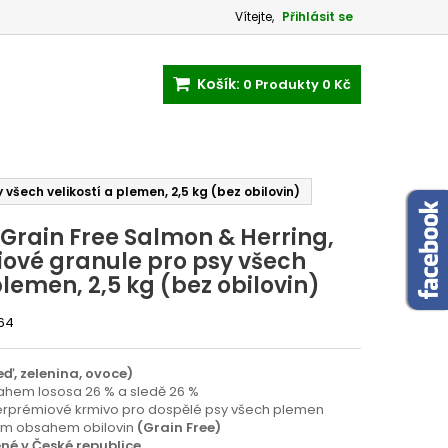
Vítejte,
Přihlásit se
Košík:
0
Produkty
0 Kč
všech velikostí a plemen, 2,5 kg (bez obilovin)
 Grain Free Salmon & Herring,
ové granule pro psy všech
plemen, 2,5 kg (bez obilovin)
64
leď, zelenina, ovoce)
ahem lososa 26 % a sledě 26 %
erprémiové krmivo pro dospělé psy všech plemen
vým obsahem obilovin
(Grain Free)
né v České republice