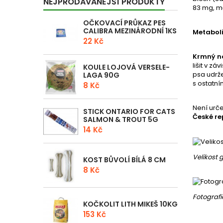
NEJPRODÁVANĚJŠÍ PRODUKTY
83 mg, mě
OČKOVACÍ PRŮKAZ PES
CALIBRA MEZINÁRODNÍ 1KS
Metaboli
22 Kč
Krmný n
lišit v z
KOULE LOJOVÁ VERSELE-
psa udrže
LAGA 90G
s ostatní
8 Kč
Není urče
STICK ONTARIO FOR CATS
České re
SALMON & TROUT 5G
14 Kč
Velikost 
KOST BŮVOLÍ BÍLÁ 8 CM
8 Kč
Fotografi
KOČKOLIT LITH MIKEŠ 10KG
153 Kč