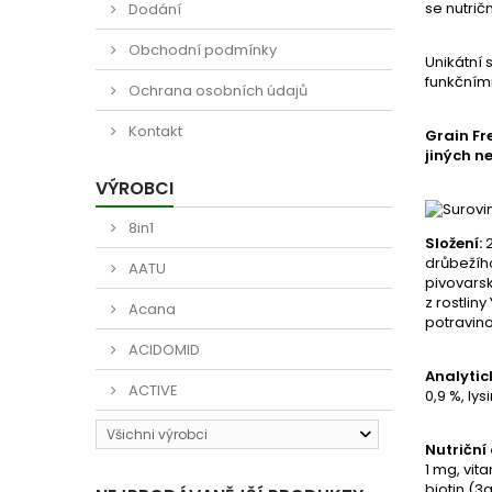
se nutrič
Dodání
Obchodní podmínky
Unikátní 
funkčními
Ochrana osobních údajů
Kontakt
Grain Fr
jiných n
VÝROBCI
8in1
Složení:
2
drůbežího
AATU
pivovarsk
z rostlin
Acana
potravin
ACIDOMID
Analytick
ACTIVE
0,9 %, lys
Všichni výrobci
Nutriční
1 mg, vit
biotin (3