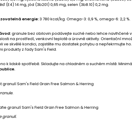
ď (E4) 14 mg, jód (3b201) 0,65 mg, selen (3b8.10) 0,2 mg.
zovatelná energie:
3 780 kcal/kg. Omega-3: 0,9 %, omega-6: 2,2 %.
ávod:
granule bez obilovin podávejte suché nebo lehce navlhčené 
ávislosti na prostředí, venkovní teplotě a úrovně aktivity. Orientační
li ve skvělé kondici, zajistěte mu dostatek pohybu a nepřekrmujte h
mi produkty z řady Sam's Field.
no k lidské spotřebě. Skladujte na chladném a suchém místě. Minimální
publice.
granule.
e granulí.