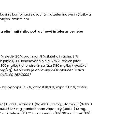
kovin v kombinaci s ovocnými a zeleninovými výtažky a
vných látek tělem.
 a eliminují riziko potravinové intolerance nebo
 % sledě, 20 % brambor, 8 % žlutého hráchu, 8 %
 jablek, 3 % lososového oleje, 2 % kuřecích jater,
00 mg/kg), chondroitin sulfátu (180 mg/kg), výtažku
mg/kg). Neobsahuje obiloviny kvůli vyloučení rizika
ně dle EC 767/2009)
 hrubý popel 7,5 %, vlhkost 10,0 %, vápník 1,2 %, fosfor
71) 1 500 IU, vitamín E (3a700) 500 mg, vitamín B1 (3a821)
 (3a314) 12,5 mg, pantothenan vápenatý (3a841) 10 mg,
600 mg, železo (E1) 70 mg, mangan (E5) 35 mg, zinek (E6)