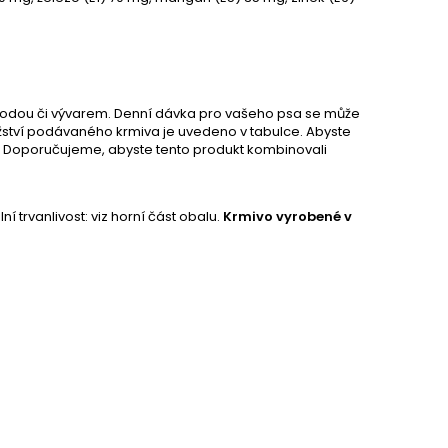
vodou či vývarem. Denní dávka pro vašeho psa se může
 množství podávaného krmiva je uvedeno v tabulce. Abyste
o. Doporučujeme, abyste tento produkt kombinovali
 trvanlivost: viz horní část obalu.
Krmivo vyrobené v