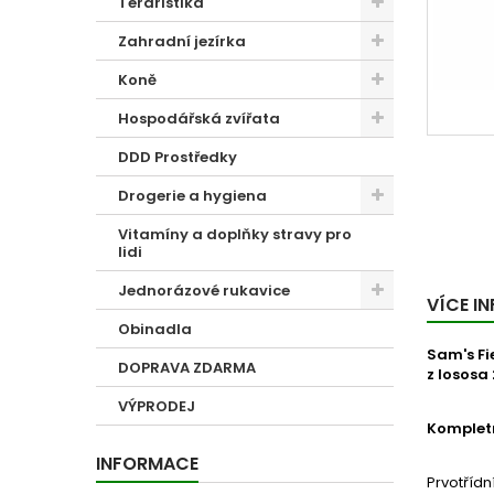
Teraristika
Zahradní jezírka
Koně
Hospodářská zvířata
DDD Prostředky
Drogerie a hygiena
Vitamíny a doplňky stravy pro
lidi
Jednorázové rukavice
VÍCE I
Obinadla
Sam's Fi
DOPRAVA ZDARMA
z lososa
VÝPRODEJ
Kompletn
INFORMACE
Prvotřídn