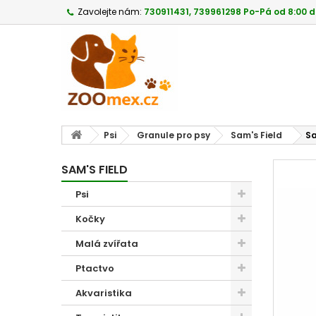
Zavolejte nám:
730911431, 739961298 Po-Pá od 8:00 d
Psi
Granule pro psy
Sam's Field
Sa
SAM'S FIELD
Psi
Kočky
Malá zvířata
Ptactvo
Akvaristika