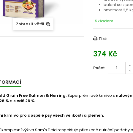
balení se zipe
hmotnost 2,5 k
Skladem
Zobrazit větší
Tisk
374 Kč
Počet
NFORMACÍ
eld Grain Free Salmon & Herring.
Superprémiové krmivo s
nulovým
 26 %
a
sledě 26 %
.
í krmivo pro dospělé psy všech velikostí a plemen.
í komplexní výživa Sam's Field respektuje přirozené nutriční potřeby 