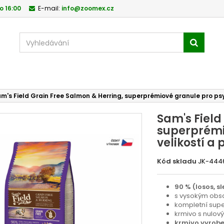
o 16:00
E-mail:
info@zoomex.cz
m's Field Grain Free Salmon & Herring, superprémiové granule pro psy 
Sam's Field
superprémi
velikostí a 
Kód skladu
JK-444
90 % (losos, s
s vysokým obs
kompletní sup
krmivo s nulo
krmivo vyrobe