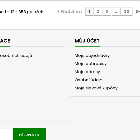
Předchozí
1
2
3
...
30
D
 1 – 12 z 358 položek
MACE
MŮJ ÚČET
osobních údajů
Moje objednávky
Moje dobropisy
Moje adresy
Osobní údaje
Moje slevové kupóny
PŘEDPLATIT