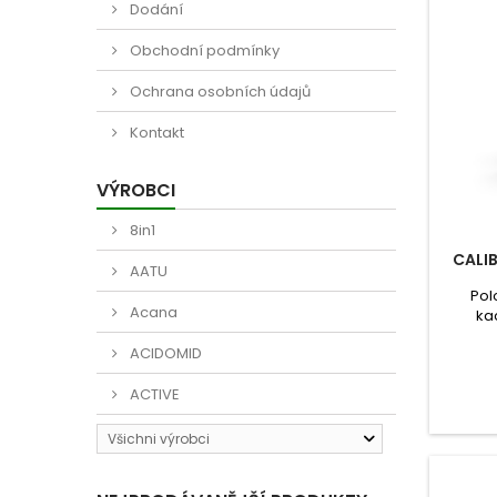
Dodání
Obchodní podmínky
Ochrana osobních údajů
Kontakt
VÝROBCI
8in1
CALI
AATU
Pol
Acana
ka
Recep
ACIDOMID
pamls
výcho
ACTIVE
pleme
Všichni výrobci