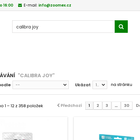
o 16:00
E-mail:
info@zoomex.cz
DÁVÁNÍ
"CALIBRA JOY"
na stránku
podle
Ukázat
--
12
Předchozí
1
2
3
...
30
D
 1 – 12 z 358 položek