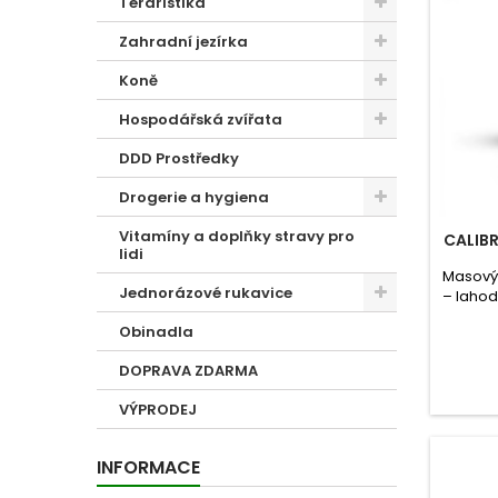
Teraristika
Zahradní jezírka
Koně
Hospodářská zvířata
DDD Prostředky
Drogerie a hygiena
Vitamíny a doplňky stravy pro
CALIB
lidi
Masový 
Jednorázové rukavice
– lahod
nenas
Obinadla
DOPRAVA ZDARMA
VÝPRODEJ
INFORMACE