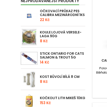
NEJPRODÁVANĚJŠÍ PRODUKTY
OČKOVACÍ PRŮKAZ PES
CALIBRA MEZINÁRODNÍ 1KS
22 Kč
KOULE LOJOVÁ VERSELE-
LAGA 90G
8 Kč
STICK ONTARIO FOR CATS
SALMON & TROUT 5G
CA
14 Kč
Polo
štěňat
KOST BŮVOLÍ BÍLÁ 8 CM
čerstvý
ideál
8 Kč
D
KOČKOLIT LITH MIKEŠ 10KG
153 Kč