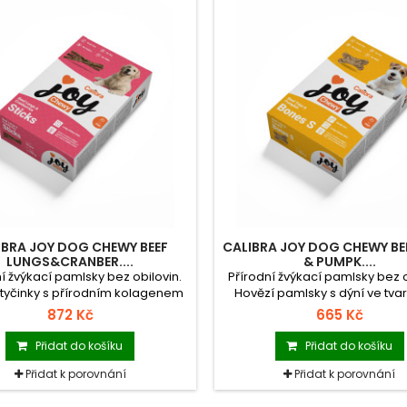
IBRA JOY DOG CHEWY BEEF
CALIBRA JOY DOG CHEWY BEE
LUNGS&CRANBER....
& PUMPK....
í žvýkací pamlsky bez obilovin.
Přírodní žvýkací pamlsky bez o
 tyčinky s přírodním kolagenem
Hovězí pamlsky s dýní ve tvar
sinkami. Doplňkové krmivo pro
jsou menší velikosti, vhodn
872 Kč
665 Kč
psy.
všechna psí plemena. Dopl
krmivo pro psy.
Přidat do košíku
Přidat do košíku
Přidat k porovnání
Přidat k porovnání