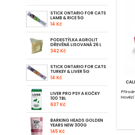
STICK ONTARIO FOR CATS
LAMB & RICE 5G
14 Kč
PODESTÝLKA AGROLIT
DŘEVĚNÁ LISOVANÁ 26 L
342 Kč
STICK ONTARIO FOR CATS
TURKEY & LIVER 5G
14 Kč
CAL
Přírodn
LIVER PRO PSY A KOČKY
Hovězí
100 TBL
a bru
637 Kč
BARKING HEADS GOLDEN
YEARS NEW 300G
145 Kč