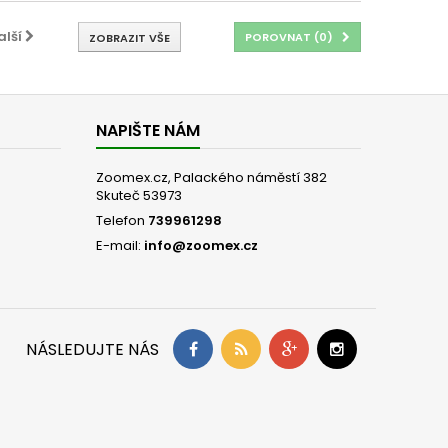
alší
POROVNAT (
0
)
ZOBRAZIT VŠE
NAPIŠTE NÁM
Zoomex.cz, Palackého náměstí 382
Skuteč 53973
Telefon
739961298
E-mail:
info@zoomex.cz
NÁSLEDUJTE NÁS