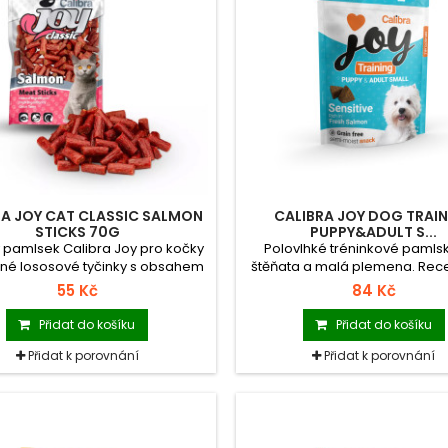
RA JOY CAT CLASSIC SALMON
CALIBRA JOY DOG TRAI
STICKS 70G
PUPPY&ADULT S...
pamlsek Calibra Joy pro kočky
Polovlhké tréninkové pamls
né lososové tyčinky s obsahem
štěňata a malá plemena. Rece
ycených mastných kyselin pro
čerstvým lososem bez obilo
55 Kč
84 Kč
zdravou kůži a srst.
vhodná i pro citlivé zažívání.
ideální pro výcvik, sport a?v
Přidat do košíku
Přidat do košíku
Doplňkové krmivo pro ps
Přidat k porovnání
Přidat k porovnání