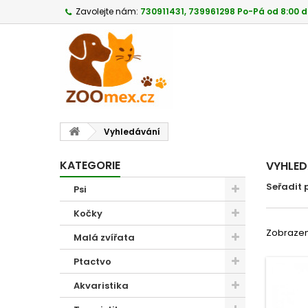
Zavolejte nám:
730911431, 739961298 Po-Pá od 8:00 d
Vyhledávání
KATEGORIE
VYHLE
Seřadit 
Psi
Kočky
Zobrazeno
Malá zvířata
Ptactvo
Akvaristika