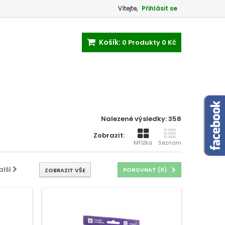
Vítejte,
Přihlásit se
Košík:
0
Produkty
0 Kč
Nalezené výsledky: 358
Zobrazit:
Mřížka
Seznam
alší
POROVNAT (
0
)
ZOBRAZIT VŠE