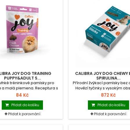
LIBRA JOY DOG TRAINING
CALIBRA JOY DOG CHEWY B
PUPPY&ADULT S...
SPIRULINA...
vlhké tréninkové pamlsky pro
Přírodní žvýkací pamlsky bez o
a a malá plemena. Receptura s
Hovězí tyčinky s vysokým o
m kuřetem bez obilovin. Pamlsky
přírodního kolagenu a se spir
84 Kč
872 Kč
ní pro výcvik, sport a?výchovu.
Doplňkové krmivo pro ps
oplňkové krmivo pro psy.
Přidat do košíku
Přidat do košíku
Přidat k porovnání
Přidat k porovnání