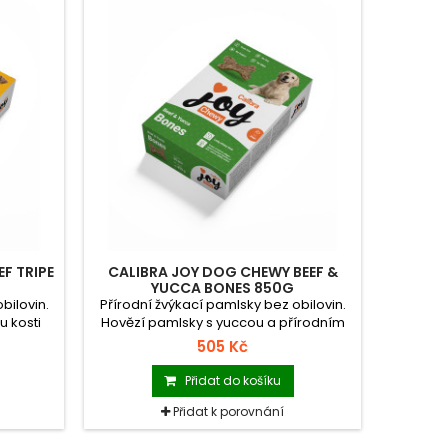
F TRIPE
CALIBRA JOY DOG CHEWY BEEF &
YUCCA BONES 850G
bilovin.
Přírodní žvýkací pamlsky bez obilovin.
u kosti
Hovězí pamlsky s yuccou a přírodním
é pro
kolagenem mají oblíbený tvar kosti.
505 Kč
ňkové
Doplňkové krmivo pro psy.
Přidat do košíku
Přidat k porovnání