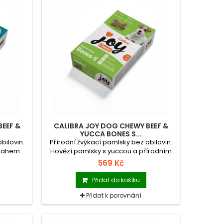
EEF &
CALIBRA JOY DOG CHEWY BEEF &
YUCCA BONES S...
bilovin.
Přírodní žvýkací pamlsky bez obilovin.
bsahem
Hovězí pamlsky s yuccou a přírodním
ulinou.
kolagenem mají oblíbený tvar kosti.
569 Kč
y.
Doplňkové krmivo pro psy.
Přidat do košíku
Přidat k porovnání