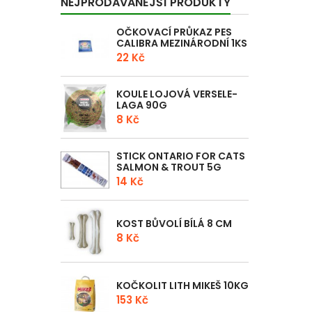
NEJPRODÁVANĚJŠÍ PRODUKTY
OČKOVACÍ PRŮKAZ PES
CALIBRA MEZINÁRODNÍ 1KS
22 Kč
KOULE LOJOVÁ VERSELE-
LAGA 90G
8 Kč
STICK ONTARIO FOR CATS
SALMON & TROUT 5G
14 Kč
KOST BŮVOLÍ BÍLÁ 8 CM
8 Kč
KOČKOLIT LITH MIKEŠ 10KG
153 Kč