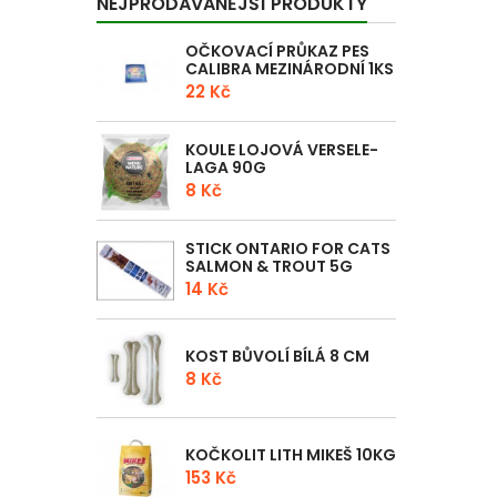
NEJPRODÁVANĚJŠÍ PRODUKTY
OČKOVACÍ PRŮKAZ PES
CALIBRA MEZINÁRODNÍ 1KS
22 Kč
KOULE LOJOVÁ VERSELE-
LAGA 90G
8 Kč
STICK ONTARIO FOR CATS
SALMON & TROUT 5G
14 Kč
KOST BŮVOLÍ BÍLÁ 8 CM
8 Kč
KOČKOLIT LITH MIKEŠ 10KG
153 Kč