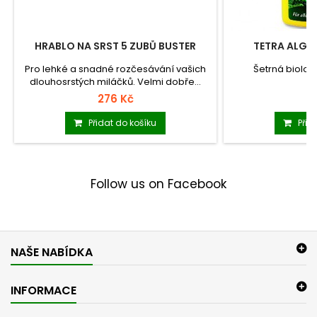
HRABLO NA SRST 5 ZUBŮ BUSTER
TETRA ALGU
Pro lehké a snadné rozčesávání vašich
Šetrná biologi
dlouhosrstých miláčků. Velmi dobře...
276 Kč
3
Přidat do košíku
Přid
Follow us on Facebook
NAŠE NABÍDKA
INFORMACE