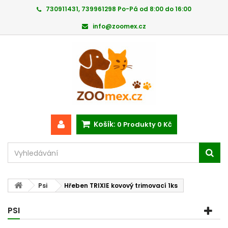
730911431, 739961298 Po-Pá od 8:00 do 16:00
info@zoomex.cz
Košík:
0
Produkty
0 Kč
Psi
Hřeben TRIXIE kovový trimovací 1ks
PSI