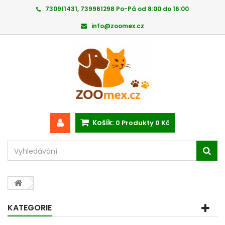
730911431, 739961298 Po-Pá od 8:00 do 16:00
info@zoomex.cz
Košík:
0
Produkty
0 Kč
KATEGORIE