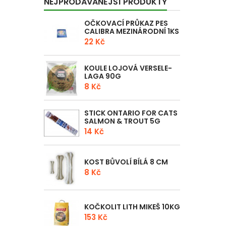
NEJPRODÁVANĚJŠÍ PRODUKTY
OČKOVACÍ PRŮKAZ PES
CALIBRA MEZINÁRODNÍ 1KS
22 Kč
KOULE LOJOVÁ VERSELE-
LAGA 90G
8 Kč
STICK ONTARIO FOR CATS
SALMON & TROUT 5G
14 Kč
KOST BŮVOLÍ BÍLÁ 8 CM
8 Kč
KOČKOLIT LITH MIKEŠ 10KG
153 Kč