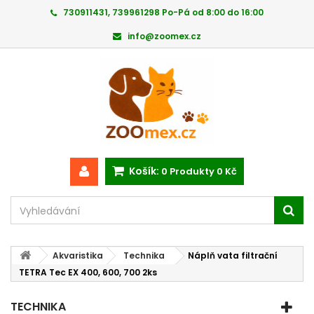
730911431, 739961298 Po-Pá od 8:00 do 16:00
info@zoomex.cz
Košík:
0
Produkty
0 Kč
Akvaristika
Technika
Náplň vata filtrační
TETRA Tec EX 400, 600, 700 2ks
TECHNIKA