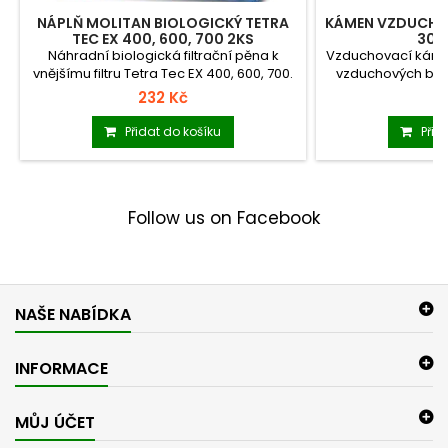
NÁPLŇ MOLITAN BIOLOGICKÝ TETRA
KÁMEN VZDUCHO
TEC EX 400, 600, 700 2KS
30,5
Náhradní biologická filtrační pěna k
Vzduchovací káme
vnějšímu filtru Tetra Tec EX 400, 600, 700.
vzduchových bubli
232 Kč
8
Přidat do košíku
Přid
Follow us on Facebook
NAŠE NABÍDKA
INFORMACE
MŮJ ÚČET