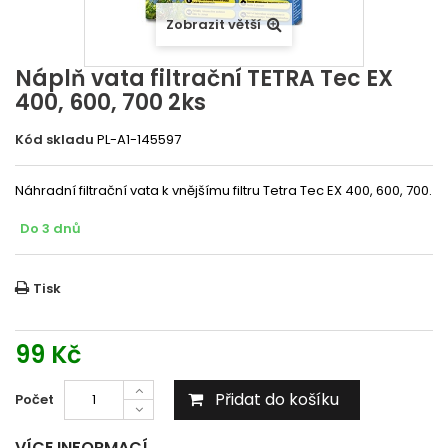
Zobrazit větší
Náplň vata filtrační TETRA Tec EX
400, 600, 700 2ks
Kód skladu
PL-A1-145597
Náhradní filtrační vata k vnějšímu filtru Tetra Tec EX 400, 600, 700.
Do 3 dnů
Tisk
99 Kč
Přidat do košíku
Počet
VÍCE INFORMACÍ