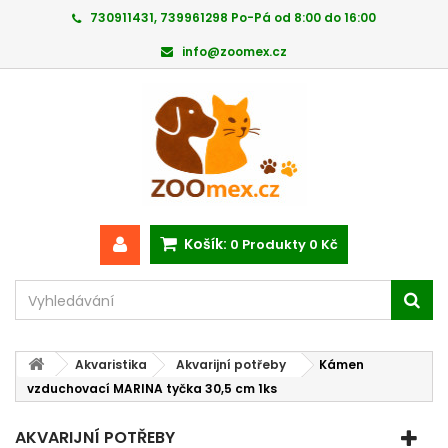
730911431, 739961298 Po-Pá od 8:00 do 16:00
info@zoomex.cz
Košík:
0
Produkty
0 Kč
Akvaristika
Akvarijní potřeby
Kámen
vzduchovací MARINA tyčka 30,5 cm 1ks
AKVARIJNÍ POTŘEBY