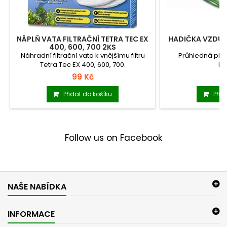
NÁPLŇ VATA FILTRAČNÍ TETRA TEC EX
HADIČKA VZDUC
400, 600, 700 2KS
Náhradní filtrační vata k vnějšímu filtru
Průhledná pla
Tetra Tec EX 400, 600, 700.
ha
99 Kč
2
Přidat do košíku
Přid
Follow us on Facebook
NAŠE NABÍDKA
INFORMACE