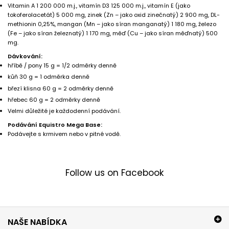
Vitamin A 1 200 000 m.j., vitamín D3 125 000 m.j., vitamín E (jako
tokoferolacetát) 5 000 mg, zinek (Zn – jako oxid zinečnatý) 2 900 mg, DL-
methionin 0,25%, mangan (Mn – jako síran manganatý) 1 180 mg, železo
(Fe – jako síran železnatý) 1 170 mg, měď (Cu – jako síran měďnatý) 500
mg.
Dávkování:
hříbě / pony 15 g = 1/2 odměrky denně
kůň 30 g = 1 odměrka denně
březí klisna 60 g = 2 odměrky denně
hřebec 60 g = 2 odměrky denně
Velmi důležité je každodenní podávání.
Podávání Equistro Mega Base:
Podávejte s krmivem nebo v pitné vodě.
Follow us on Facebook
NAŠE NABÍDKA