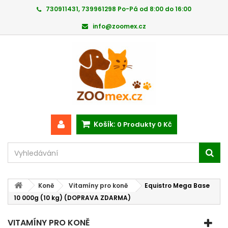
730911431, 739961298 Po-Pá od 8:00 do 16:00
info@zoomex.cz
Košík:
0
Produkty
0 Kč
Koně
Vitamíny pro koně
Equistro Mega Base
10 000g (10 kg) (DOPRAVA ZDARMA)
VITAMÍNY PRO KONĚ