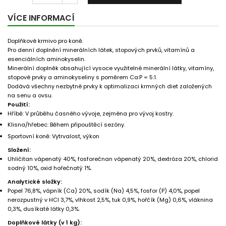
VÍCE INFORMACÍ
Doplňkové krmivo pro koně.
Pro denní doplnění minerálních látek, stopových prvků, vitamínů a
esenciálních aminokyselin.
Minerální doplněk obsahující vysoce využitelné minerální látky, vitamíny,
stopové prvky a aminokyseliny s poměrem Ca:P = 5:1.
Dodává všechny nezbytné prvky k optimalizaci krmných diet založených
na senu a ovsu.
Použití:
Hříbě: V průběhu časného vývoje, zejména pro vývoj kostry.
Klisna/hřebec: Během připouštěcí sezóny.
Sportovní koně: Vytrvalost, výkon
Složení:
Uhličitan vápenatý 40%, fosforečnan vápenatý 20%, dextróza 20%, chlorid
sodný 10%, oxid hořečnatý 1%.
Analytické složky:
Popel 76,8%, vápník (Ca) 20%, sodík (Na) 4,5%, fosfor (P) 4,0%, popel
nerozpustný v HCl 3,7%, vlhkost 2,5%, tuk 0,9%, hořčík (Mg) 0,6%, vláknina
0,3%, dusíkaté látky 0,3%.
Doplňkové látky (v 1 kg):