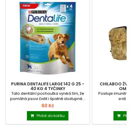
PURINA DENTALIFE LARGE 142 G 25 -
CHILABOO ŽVÝ
40 KG 4 TYČINKY
OMEG
Tato dentální pochoutka vyniká tím, že
Posiluje imunitní
pomáhá psovi čistit i špatně dostupné...
srsti 
60 Kč
8
Přidat do košíku
Přid