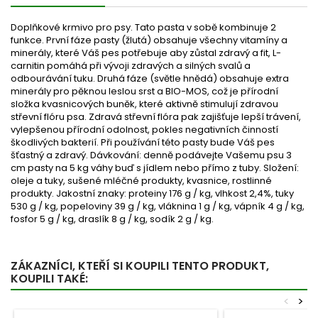
Doplňkové krmivo pro psy. Tato pasta v sobě kombinuje 2
funkce. První fáze pasty (žlutá) obsahuje všechny vitamíny a
minerály, které Váš pes potřebuje aby zůstal zdravý a fit, L-
carnitin pomáhá při vývoji zdravých a silných svalů a
odbourávání tuku. Druhá fáze (světle hnědá) obsahuje extra
minerály pro pěknou leslou srst a BIO-MOS, což je přírodní
složka kvasnicových buněk, které aktivně stimulují zdravou
střevní flóru psa. Zdravá střevní flóra pak zajišťuje lepší trávení,
vylepšenou přírodní odolnost, pokles negativních činností
škodlivých bakterií. Při používání této pasty bude Váš pes
šťastný a zdravý. Dávkování: denně podávejte Vašemu psu 3
cm pasty na 5 kg váhy buď s jídlem nebo přímo z tuby. Složení:
oleje a tuky, sušené mléčné produkty, kvasnice, rostlinné
produkty. Jakostní znaky: proteiny 176 g / kg, vlhkost 2,4%, tuky
530 g / kg, popeloviny 39 g / kg, vláknina 1 g / kg, vápník 4 g / kg,
fosfor 5 g / kg, draslík 8 g / kg, sodík 2 g / kg.
ZÁKAZNÍCI, KTEŘÍ SI KOUPILI TENTO PRODUKT,
KOUPILI TAKÉ:
<
>