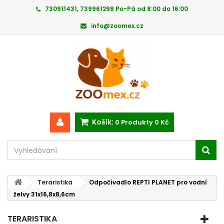
730911431, 739961298 Po-Pá od 8:00 do 16:00
info@zoomex.cz
Košík:
0
Produkty
0 Kč
Teraristika
Odpočívadlo REPTI PLANET pro vodní
želvy 31x16,8x8,6cm
TERARISTIKA