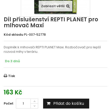
Zobrazit větší
Díl příslušenství REPTI PLANET pro
mlhovač Maxi
Kód skladu
PL-007-52778
Doplněk k mlhovači REPTI PLANET Maxi. Rozbočovač pro lepší
rozvod mlhy v teráriu.
Do 3 dnů
Tisk
163 Kč
Přidat do košíku
Počet