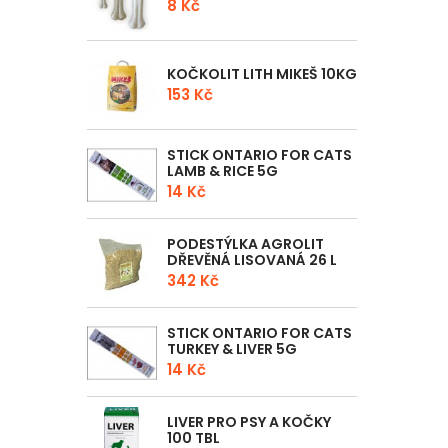
8 Kč
KOČKOLIT LITH MIKEŠ 10KG
153 Kč
STICK ONTARIO FOR CATS
LAMB & RICE 5G
14 Kč
PODESTÝLKA AGROLIT
DŘEVĚNÁ LISOVANÁ 26 L
342 Kč
STICK ONTARIO FOR CATS
TURKEY & LIVER 5G
14 Kč
LIVER PRO PSY A KOČKY
100 TBL