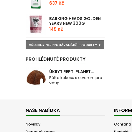
637 Kč
BARKING HEADS GOLDEN
YEARS NEW 300G
145 Kč
VŠECHNY NEJPRODÁVANĚJŠÍ PRODUKTY
PROHLÉDNUTÉ PRODUKTY
ÚKRYT REPTI PLANET...
Půlka kokosu s otvorem pro
vstup.
NAŠE NABÍDKA
INFOR
Novinky
Ochrana 
Doporučujeme
Kontakt