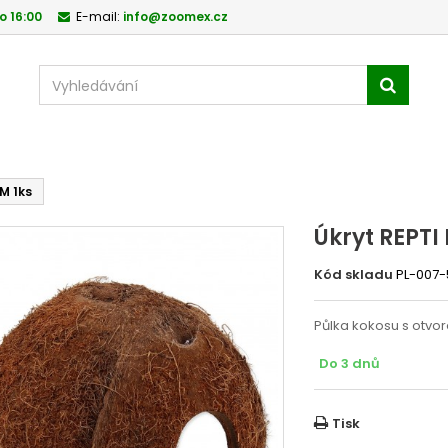
o 16:00
E-mail:
info@zoomex.cz
M 1ks
Úkryt REPTI
Kód skladu
PL-007
Půlka kokosu s otvo
Do 3 dnů
Tisk