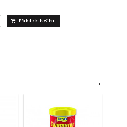
Přidat do košíku
<
>