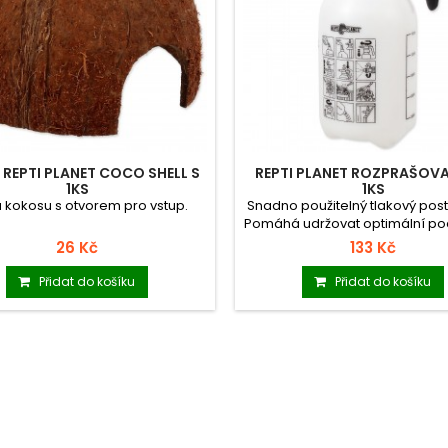
 REPTI PLANET COCO SHELL S
REPTI PLANET ROZPRAŠOVAČ
1KS
1KS
 kokosu s otvorem pro vstup.
Snadno použitelný tlakový post
Pomáhá udržovat optimální pod
26 Kč
133 Kč
Přidat do košíku
Přidat do košíku