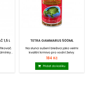
 1,5 L
TETRA GAMMARUS 500ML
VITAMÍ
řikovač.
Na slunci sušení blešivci jako velmi
Vitami
mínky...
kvalitní krmivo pro vodní želvy.
184 Kč
Přidat do košíku