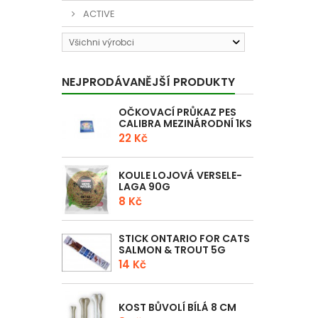
ACTIVE
Všichni výrobci
NEJPRODÁVANĚJŠÍ PRODUKTY
OČKOVACÍ PRŮKAZ PES
CALIBRA MEZINÁRODNÍ 1KS
22 Kč
KOULE LOJOVÁ VERSELE-
LAGA 90G
8 Kč
STICK ONTARIO FOR CATS
SALMON & TROUT 5G
14 Kč
KOST BŮVOLÍ BÍLÁ 8 CM