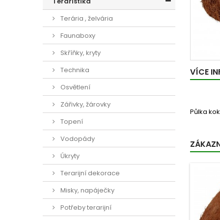
Teraristika
Terária , želvária
Faunaboxy
Skříňky, kryty
Technika
VÍCE I
Osvětlení
Zářivky, žárovky
Půlka kok
Topení
Vodopády
ZÁKAZNÍ
Úkryty
Terarijní dekorace
Misky, napáječky
Potřeby terarijní