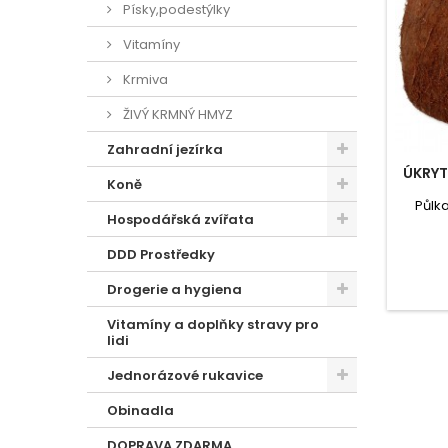
Písky,podestýlky
Vitamíny
Krmiva
ŽIVÝ KRMNÝ HMYZ
Zahradní jezírka
ÚKRYT
Koně
Půlka
Hospodářská zvířata
DDD Prostředky
Drogerie a hygiena
Vitamíny a doplňky stravy pro
lidi
Jednorázové rukavice
Obinadla
DOPRAVA ZDARMA