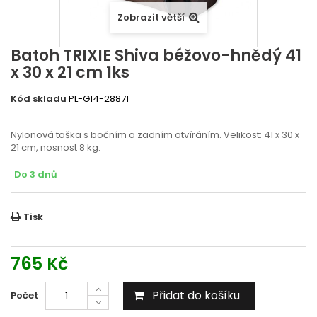
Zobrazit větší
Batoh TRIXIE Shiva béžovo-hnědý 41
x 30 x 21 cm 1ks
Kód skladu
PL-G14-28871
Nylonová taška s bočním a zadním otvíráním. Velikost: 41 x 30 x
21 cm, nosnost 8 kg.
Do 3 dnů
Tisk
765 Kč
Přidat do košíku
Počet