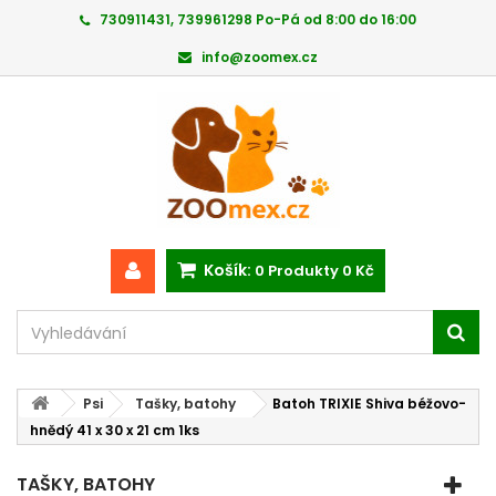
730911431, 739961298 Po-Pá od 8:00 do 16:00
info@zoomex.cz
Košík:
0
Produkty
0 Kč
Psi
Tašky, batohy
Batoh TRIXIE Shiva béžovo-
hnědý 41 x 30 x 21 cm 1ks
TAŠKY, BATOHY