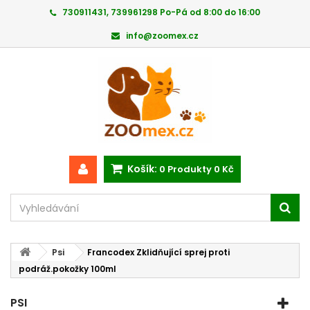
730911431, 739961298 Po-Pá od 8:00 do 16:00
info@zoomex.cz
Košík:
0
Produkty
0 Kč
Psi
Francodex Zklidňující sprej proti
podráž.pokožky 100ml
PSI