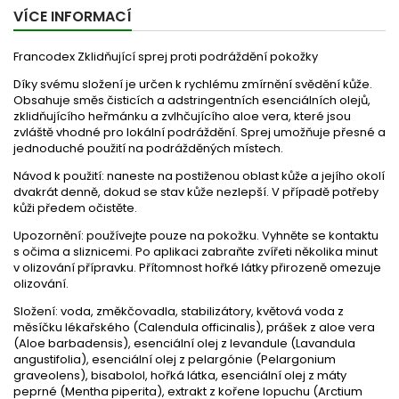
VÍCE INFORMACÍ
F
rancodex Zklidňující sprej proti podráždění pokožky
Díky svému složení je určen k rychlému zmírnění svědění kůže.
Obsahuje směs čisticích a adstringentních esenciálních olejů,
zklidňujícího heřmánku a zvlhčujícího aloe vera, které jsou
zvláště vhodné pro lokální podráždění. Sprej umožňuje přesné a
jednoduché použití na podrážděných místech.
Návod k použití:
naneste na postiženou oblast kůže a jejího okolí
dvakrát denně, dokud se stav kůže nezlepší. V případě potřeby
kůži předem očistěte.
Upozornění:
používejte pouze na pokožku. Vyhněte se kontaktu
s očima a sliznicemi. Po aplikaci zabraňte zvířeti několika minut
v olizování přípravku. Přítomnost hořké látky přirozeně omezuje
olizování.
Složení:
voda, změkčovadla, stabilizátory, květová voda z
měsíčku lékařského (Calendula officinalis), prášek z aloe vera
(Aloe barbadensis), esenciální olej z levandule (Lavandula
angustifolia), esenciální olej z pelargónie (Pelargonium
graveolens), bisabolol, hořká látka, esenciální olej z máty
peprné (Mentha piperita), extrakt z kořene lopuchu (Arctium