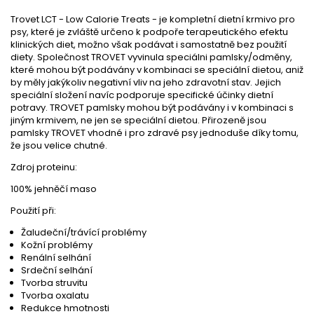
Trovet LCT - Low Calorie Treats - je kompletní dietní krmivo pro
psy, které je zvláště určeno k podpoře terapeutického efektu
klinických diet, možno však podávat i samostatně bez použití
diety. Společnost TROVET vyvinula speciálni pamlsky/odměny,
které mohou být podávány v kombinaci se speciální dietou, aniž
by měly jakýkoliv negativní vliv na jeho zdravotní stav. Jejich
speciální složení navíc podporuje specifické účinky dietní
potravy. TROVET pamlsky mohou být podávány i v kombinaci s
jiným krmivem, ne jen se speciální dietou. Přirozeně jsou
pamlsky TROVET vhodné i pro zdravé psy jednoduše díky tomu,
že jsou velice chutné.
Zdroj proteinu:
100% jehněčí maso
Použití při:
Žaludeční/trávící problémy
Kožní problémy
Renální selhání
Srdeční selhání
Tvorba struvitu
Tvorba oxalatu
Redukce hmotnosti