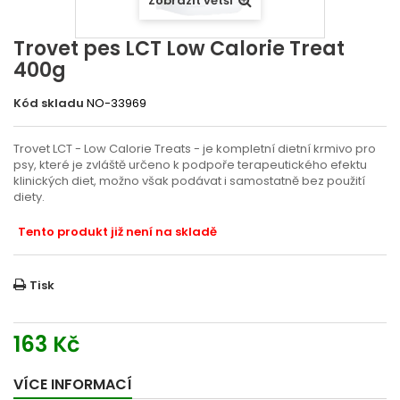
Zobrazit větší
Trovet pes LCT Low Calorie Treat
400g
Kód skladu
NO-33969
Trovet LCT - Low Calorie Treats - je kompletní dietní krmivo pro
psy, které je zvláště určeno k podpoře terapeutického efektu
klinických diet, možno však podávat i samostatně bez použití
diety.
Tento produkt již není na skladě
Tisk
163 Kč
VÍCE INFORMACÍ