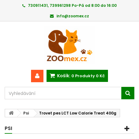
730911431, 739961298 Po-Pá od 8:00 do 16:00
info@zoomex.cz
Košík:
0
Produkty
0 Kč
Psi
Trovet pes LCT Low Calorie Treat 400g
PSI