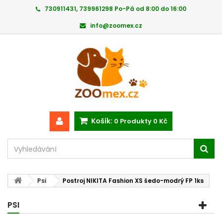
730911431, 739961298 Po-Pá od 8:00 do 16:00
info@zoomex.cz
Košík:
0
Produkty
0 Kč
Psi
Postroj NIKITA Fashion XS šedo-modrý FP 1ks
PSI