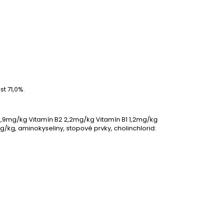
st 71,0%.
B6 0,9mg/kg Vitamín B2 2,2mg/kg Vitamín B1 1,2mg/kg
g, aminokyseliny, stopové prvky, cholinchlorid: