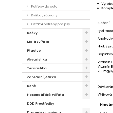
Vyrobe
Potřeby do auta
Komple
Dvířka , zábrany
Složení:
Ostatní potřeby pro psy
rybí maso
Kočky
Analytick
Malá zvířata
Hrubý pro
Ptactvo
Doplňkové
Akvaristika
Vitamín E
Vitamín 
Teraristika
700mg/kg;
Zahradní jezírka
Koně
Dávkován
Výživová 
Hospodářská zvířata
DDD Prostředky
Hmotno
Drogerie a hygiena