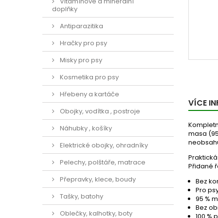
Vitamínové a minerální
doplňky
Antiparazitika
Hračky pro psy
Misky pro psy
Kosmetika pro psy
Hřebeny a kartáče
VÍCE I
Obojky, vodítka , postroje
Kompletní
Náhubky , košíky
masa (95 
neobsahu
Elektrické obojky, ohradníky
Praktická
Pelechy, polštáře, matrace
Přidané ř
Přepravky, klece, boudy
Bez ko
Pro ps
Tašky, batohy
95 % m
Bez obi
Oblečky, kalhotky, boty
100 % p