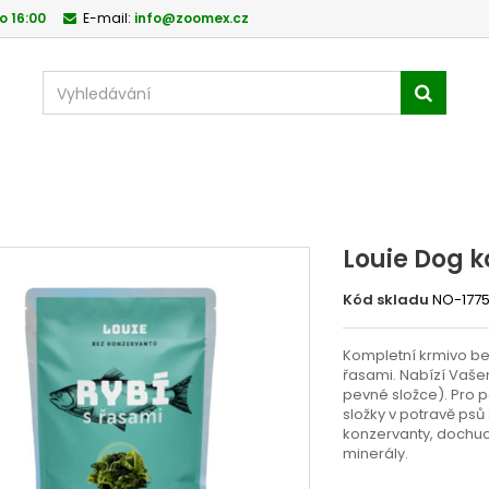
o 16:00
E-mail:
info@zoomex.cz
Louie Dog k
Kód skladu
NO-177
Kompletní krmivo bez
řasami. Nabízí Vaše
pevné složce). Pro po
složky v potravě psů
konzervanty, dochuc
minerály.