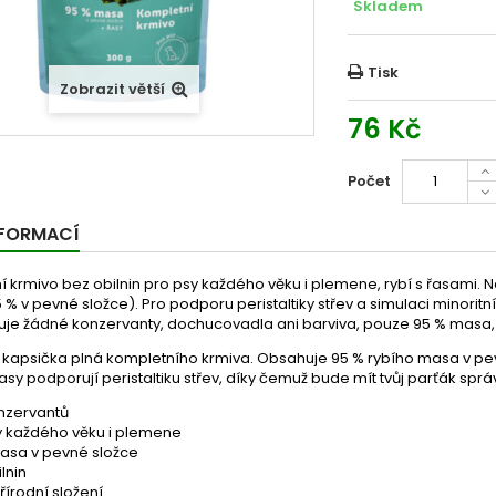
Skladem
Tisk
Zobrazit větší
76 Kč
Počet
NFORMACÍ
 krmivo bez obilnin pro psy každého věku i plemene, rybí s řasami. N
% v pevné složce). Pro podporu peristaltiky střev a simulaci minoritní 
je žádné konzervanty, dochucovadla ani barviva, pouze 95 % masa, ř
 kapsička plná kompletního krmiva. Obsahuje 95 % rybího masa v pevné
asy podporují peristaltiku střev, díky čemuž bude mít tvůj parťák spr
nzervantů
y každého věku i plemene
asa v pevné složce
lnin
řírodní složení