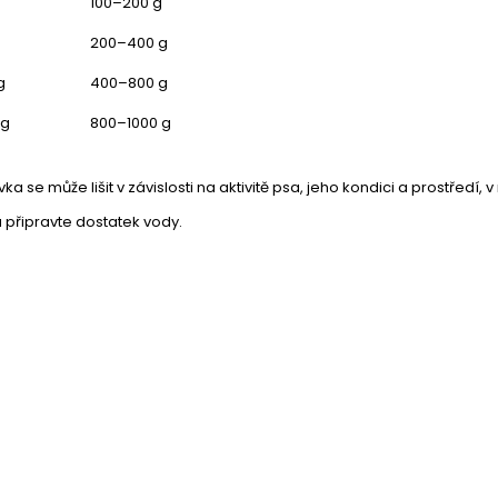
100–200 g
200–400 g
g
400–800 g
kg
800–1000 g
a se může lišit v závislosti na aktivitě psa, jeho kondici a prostředí, v
 připravte dostatek vody.