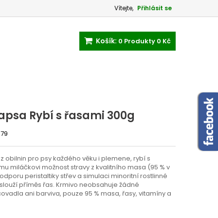
Vítejte,
Přihlásit se
Košík:
0
Produkty
0 Kč
apsa Rybí s řasami 300g
579
 obilnin pro psy každého věku i plemene, rybí s
mu miláčkovi možnost stravy z kvalitního masa (95 % v
dporu peristaltiky střev a simulaci minoritní rostlinné
 slouží příměs řas. Krmivo neobsahuje žádné
ovadla ani barviva, pouze 95 % masa, řasy, vitamíny a