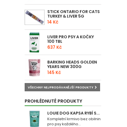
STICK ONTARIO FOR CATS
TURKEY & LIVER 5G
14 Kč
LIVER PRO PSY A KOČKY
100 TBL
637 Kč
BARKING HEADS GOLDEN
YEARS NEW 300G
145 Kč
VŠECHNY NEJPRODÁVANĚJŠÍ PRODUKTY
PROHLÉDNUTÉ PRODUKTY
LOUIE DOG KAPSA RYBÍ S...
Kompletní krmivo bez obilnin
pro psy každého...