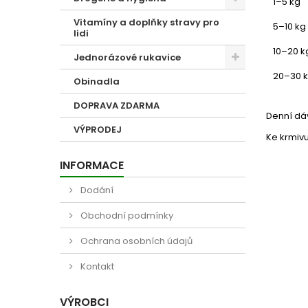
1–5 kg
Vitamíny a doplňky stravy pro
5–10 kg
lidi
10–20 k
Jednorázové rukavice
20–30 
Obinadla
DOPRAVA ZDARMA
Denní dávk
VÝPRODEJ
Ke krmivu
INFORMACE
Dodání
Obchodní podmínky
Ochrana osobních údajů
Kontakt
VÝROBCI