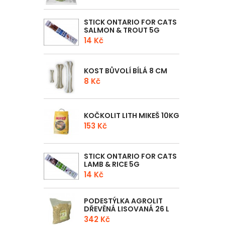
STICK ONTARIO FOR CATS
SALMON & TROUT 5G
14 Kč
KOST BŮVOLÍ BÍLÁ 8 CM
8 Kč
KOČKOLIT LITH MIKEŠ 10KG
153 Kč
STICK ONTARIO FOR CATS
LAMB & RICE 5G
14 Kč
PODESTÝLKA AGROLIT
DŘEVĚNÁ LISOVANÁ 26 L
342 Kč