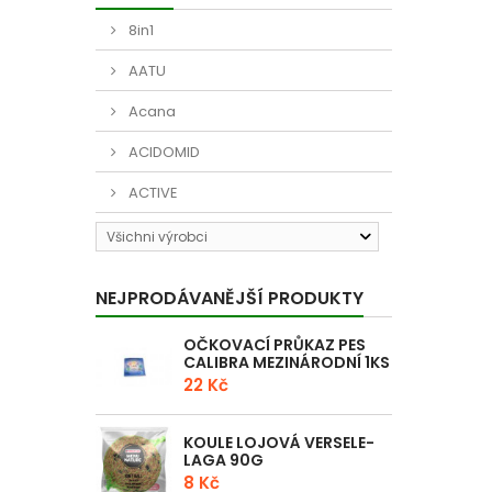
8in1
AATU
Acana
ACIDOMID
ACTIVE
Všichni výrobci
NEJPRODÁVANĚJŠÍ PRODUKTY
OČKOVACÍ PRŮKAZ PES
CALIBRA MEZINÁRODNÍ 1KS
22 Kč
KOULE LOJOVÁ VERSELE-
LAGA 90G
8 Kč