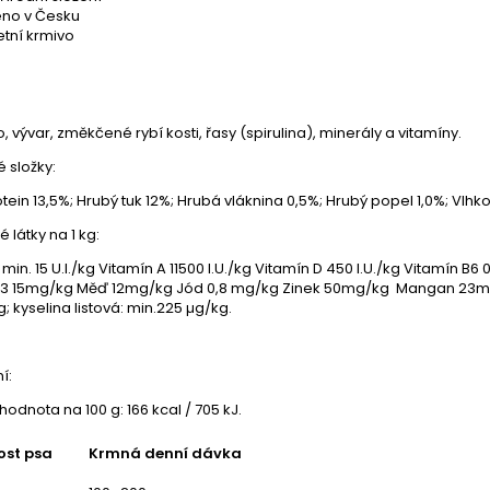
no v Česku
tní krmivo
, vývar, změkčené rybí kosti, řasy (spirulina), minerály a vitamíny.
é složky:
tein 13,5%; Hrubý tuk 12%; Hrubá vláknina 0,5%; Hrubý popel 1,0%; Vlhko
 látky na 1 kg:
 min. 15 U.I./kg Vitamín A 11500 I.U./kg Vitamín D 450 I.U./kg Vitamín 
B3 15mg/kg Měď 12mg/kg Jód 0,8 mg/kg Zinek 50mg/kg Mangan 23mg/k
 kyselina listová: min.225 µg/kg.
í:
hodnota na 100 g: 166 kcal / 705 kJ.
st psa
Krmná denní dávka