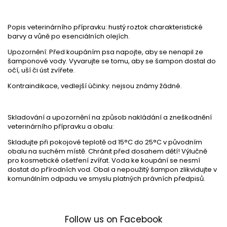
Popis veterinárního přípravku:
hustý roztok charakteristické
barvy a vůně po esenciálních olejích.
Upozornění:
Před koupáním psa napojte, aby se nenapil ze
šamponové vody. Vyvarujte se tomu, aby se šampon dostal do
očí, uší či úst zvířete.
Kontraindikace, vedlejší účinky:
nejsou známy žádné.
Skladování a upozornění na způsob nakládání a zneškodnění
veterinárního přípravku a obalu:
Skladujte při pokojové teplotě od 15°C do 25°C v původním
obalu na suchém místě. Chránit před dosahem dětí! Výlučně
pro kosmetické ošetření zvířat. Voda ke koupání se nesmí
dostat do přírodních vod. Obal a nepoužitý šampon zlikvidujte v
komunálním odpadu ve smyslu platných právních předpisů.
Follow us on Facebook