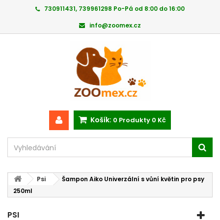
730911431, 739961298 Po-Pá od 8:00 do 16:00
info@zoomex.cz
Košík:
0
Produkty
0 Kč
Psi
Šampon Aiko Univerzální s vůní květin pro psy
250ml
PSI