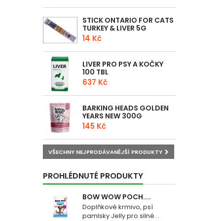
STICK ONTARIO FOR CATS
TURKEY & LIVER 5G
14 Kč
LIVER PRO PSY A KOČKY
100 TBL
637 Kč
BARKING HEADS GOLDEN
YEARS NEW 300G
145 Kč
VŠECHNY NEJPRODÁVANĚJŠÍ PRODUKTY
PROHLÉDNUTÉ PRODUKTY
BOW WOW POCH....
Doplňkové krmivo, psí
pamlsky Jelly pro silné...