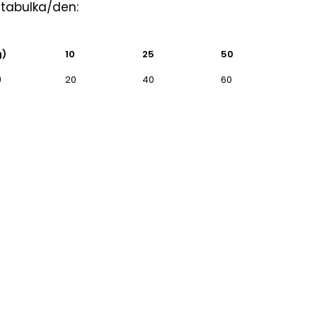
tabulka/den:
g)
10
25
50
)
20
40
60