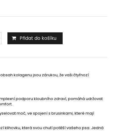
Přidat do košíku
obsah kolagenu jsou zárukou, že vaši čtyřnozí
mplexní podporu kloubního zdraví, pomáhá udržovat
omfort.
selovat moč, ve spojení s brusinkami, které mají
í klihovku, která svou chutí potěší vašeho psa. Jedná