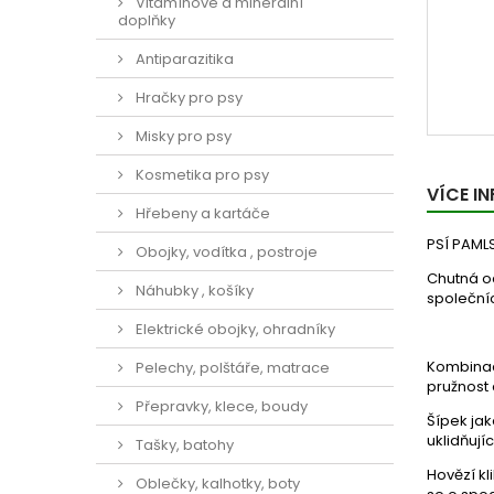
Vitamínové a minerální
doplňky
Antiparazitika
Hračky pro psy
Misky pro psy
Kosmetika pro psy
VÍCE I
Hřebeny a kartáče
PSÍ PAMLS
Obojky, vodítka , postroje
Chutná o
Náhubky , košíky
společníc
Elektrické obojky, ohradníky
Kombinac
Pelechy, polštáře, matrace
pružnost 
Přepravky, klece, boudy
Šípek jak
uklidňují
Tašky, batohy
Hovězí kl
Oblečky, kalhotky, boty