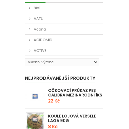
8in1
AATU
Acana
ACIDOMID
ACTIVE
Všichni výrobci
NEJPRODÁVANĚJŠÍ PRODUKTY
OČKOVACÍ PRŮKAZ PES
CALIBRA MEZINÁRODNÍ 1KS
22 Kč
KOULE LOJOVÁ VERSELE-
LAGA 90G
8 Kč