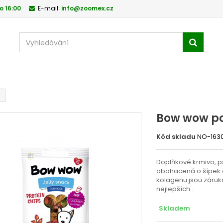
o 16:00
E-mail:
info@zoomex.cz
Bow wow po
Kód skladu
NO-163
Doplňkové krmivo, p
obohacená o šípek a
kolagenu jsou záruko
nejlepších..
Skladem