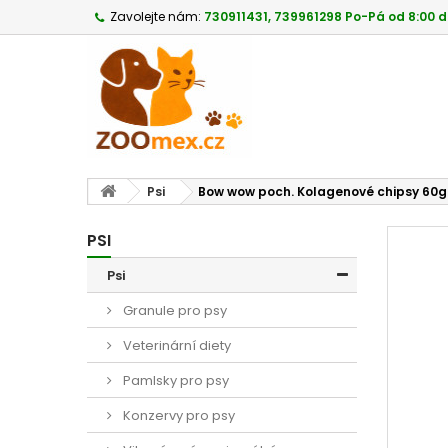
Zavolejte nám:
730911431, 739961298 Po-Pá od 8:00 d
Psi
Bow wow poch. Kolagenové chipsy 60g
PSI
Psi
Granule pro psy
Veterinární diety
Pamlsky pro psy
Konzervy pro psy