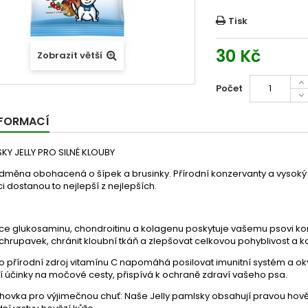
Tisk
30 Kč
Zobrazit větší
Počet
NFORMACÍ
KY JELLY PRO SILNÉ KLOUBY
dměna obohacená o šípek a brusinky. Přírodní konzervanty a vysoký 
i dostanou to nejlepší z nejlepších.
e glukosaminu, chondroitinu a kolagenu poskytuje vašemu psovi ko
chrupavek, chránit kloubní tkáň a zlepšovat celkovou pohyblivost a k
o přírodní zdroj vitamínu C napomáhá posilovat imunitní systém a oky
cí účinky na močové cesty, přispívá k ochraně zdraví vašeho psa.
ihovka pro výjimečnou chuť: Naše Jelly pamlsky obsahují pravou hověz