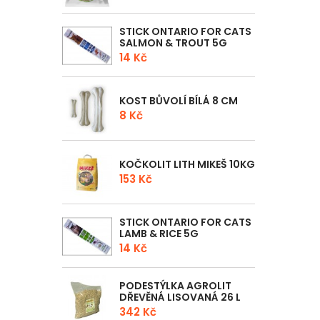
STICK ONTARIO FOR CATS
SALMON & TROUT 5G
14 Kč
KOST BŮVOLÍ BÍLÁ 8 CM
8 Kč
KOČKOLIT LITH MIKEŠ 10KG
153 Kč
STICK ONTARIO FOR CATS
LAMB & RICE 5G
14 Kč
PODESTÝLKA AGROLIT
DŘEVĚNÁ LISOVANÁ 26 L
342 Kč