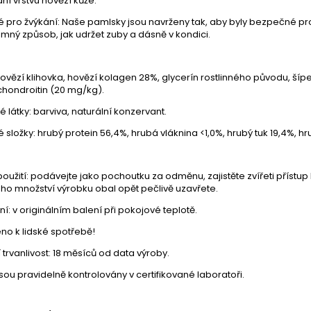
ní vrstvu hovězí kůže.
pro žvýkání: Naše pamlsky jsou navrženy tak, aby byly bezpečné pro
emný způsob, jak udržet zuby a dásně v kondici.
ovězí klihovka, hovězí kolagen 28%, glycerín rostlinného původu, šíp
chondroitin (20 mg/kg).
 látky:
barviva, naturální konzervant.
é složky:
hrubý protein 56,4%, hrubá vláknina <1,0%, hrubý tuk 19,4%, hr
oužití:
podávejte jako pochoutku za odměnu, zajistěte zvířeti přístup
ho množství výrobku obal opět pečlivě uzavřete.
ní:
v originálním balení při pokojové teplotě.
no k lidské spotřebě!
 trvanlivost:
18 měsíců od data výroby.
sou pravidelně kontrolovány v certifikované laboratoři.