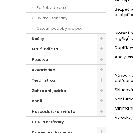
se o spod
Potřeby do auta
Bezpečné 
také příj
Dvířka , zábrany
Ostatní potřeby pro psy
Složení:
h
mg/kg), 
Kočky
Doplňkové
Malá zvířata
Analytick
Ptactvo
Akvaristika
Návod k p
Teraristika
potřebné
Skladová
Zahradní jezírka
Není urče
Koně
Minimální
Hospodářská zvířata
Výrobky j
DDD Prostředky
Drogerie a hygiena