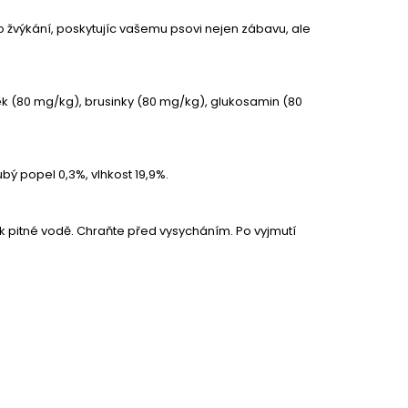
 žvýkání, poskytujíc vašemu psovi nejen zábavu, ale
ek (80 mg/kg), brusinky (80 mg/kg), glukosamin (80
ubý popel 0,3%, vlhkost 19,9%.
 k pitné vodě. Chraňte před vysycháním. Po vyjmutí