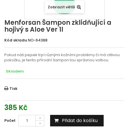
Zobrazit větší
Menforsan Šampon zklidňující a
hojivý s Aloe Ver 1l
Kód skladu
NO-64388
Pokud náš pejsek trpí různými kožními problémy či má citlivou
pokožku, je tento přírodní šampon tou správnou volbou.
Skladem
Tisk
385 Kč
Přidat do košíku
Počet