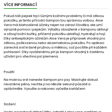
VÍCE INFORMACÍ
Pokud náš pejsek trpí různými kožními problémy či má citlivou
pokožku, je tento přírodní šampon tou správnou volbou. Aloe
Vera má blahodárné účinky nejen na zdraví člověka, ale umí
výrazně pomoci i pejskům. Výtažky obsažené v šamponu aktivují
a oživují kožní buňky, přičemž pokožku uklidňují, hydratují a hojí.
Díky antiseptickým účinkům Aloe Vera je přípravek vhodný pro
citlivou, poškozenou nebo ekzematickou pokožku. Po aplikaci
zanechá srst krásně pružnou a měkkou, což pocítíte při každém
pohlazení. Díky vyváženému pH je šampon vhodný k častému
užívání pro všechna psí plemena.
Použití:
Na mokrou srst naneste šampon pro psy. Masírujte dokud
nevznikne pěna, nechte ji na několik sekund působit a
opláchněte. Vysušte a nakonec vyčešte kartáčem.
Složení:
Voda, povrchově aktivní látky, extrakt z aloe vera, parfémy a