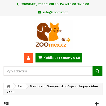
730911431, 739961298 Po-Pá od 8:00 do 16:00
info@zoomex.cz
Košík:
0
Produkty
0 Kč
Psi
Menforsan Šampon zklidňující a hojivý s Aloe
Ver 1l
PSI