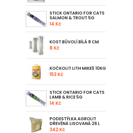
STICK ONTARIO FOR CATS
SALMON & TROUT 5G
14 Kč
KOST BŮVOLÍ BÍLÁ 8 CM
8 Kč
KOČKOLIT LITH MIKEŠ 10KG
153 Kč
STICK ONTARIO FOR CATS
LAMB & RICE 5G
14 Kč
PODESTÝLKA AGROLIT
DŘEVĚNÁ LISOVANÁ 26 L
342 Kč