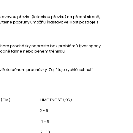
 kovovou přezku (leteckou přezku) na přední straně,
vitelné popruhy umožňujínastavit velikost postroje s
 během procházky naprosto bez problémů (tvar spony
s hodně táhne nebo během tréninku.
vířete během procházky. Zajišťuje rychlé schnutí.
 (CM)
HMOTNOST (KG)
2 - 5
4 - 9
7 - 18