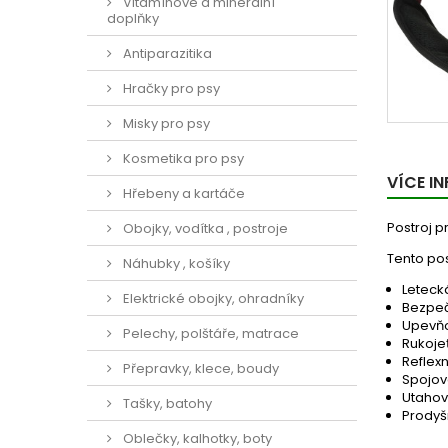
Vitamínové a minerální
doplňky
Antiparazitika
Hračky pro psy
Misky pro psy
Kosmetika pro psy
VÍCE I
Hřebeny a kartáče
Postroj 
Obojky, vodítka , postroje
Tento pos
Náhubky , košíky
Leteck
Elektrické obojky, ohradníky
Bezpeč
Upevňo
Pelechy, polštáře, matrace
Rukoje
Reflexn
Přepravky, klece, boudy
Spojov
Utahov
Tašky, batohy
Prodyš
Oblečky, kalhotky, boty