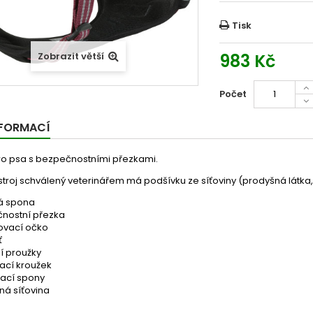
Tisk
983 Kč
Zobrazit větší
Počet
NFORMACÍ
pro psa s bezpečnostními přezkami.
troj schválený veterinářem má podšívku ze síťoviny (prodyšná látka, 
á spona
nostní přezka
vací očko
ť
í proužky
ací kroužek
ací spony
ná síťovina