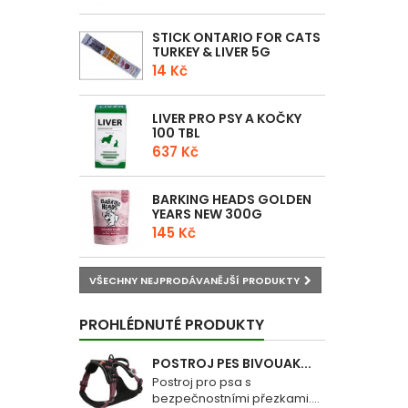
STICK ONTARIO FOR CATS
TURKEY & LIVER 5G
14 Kč
LIVER PRO PSY A KOČKY
100 TBL
637 Kč
BARKING HEADS GOLDEN
YEARS NEW 300G
145 Kč
VŠECHNY NEJPRODÁVANĚJŠÍ PRODUKTY
PROHLÉDNUTÉ PRODUKTY
POSTROJ PES BIVOUAK...
Postroj pro psa s
bezpečnostními přezkami....