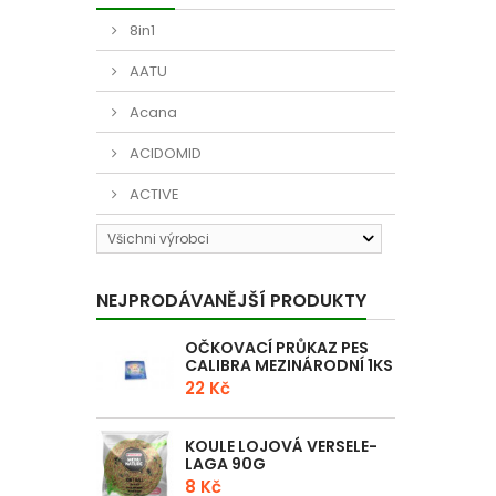
8in1
AATU
Acana
ACIDOMID
ACTIVE
Všichni výrobci
NEJPRODÁVANĚJŠÍ PRODUKTY
OČKOVACÍ PRŮKAZ PES
CALIBRA MEZINÁRODNÍ 1KS
22 Kč
KOULE LOJOVÁ VERSELE-
LAGA 90G
8 Kč