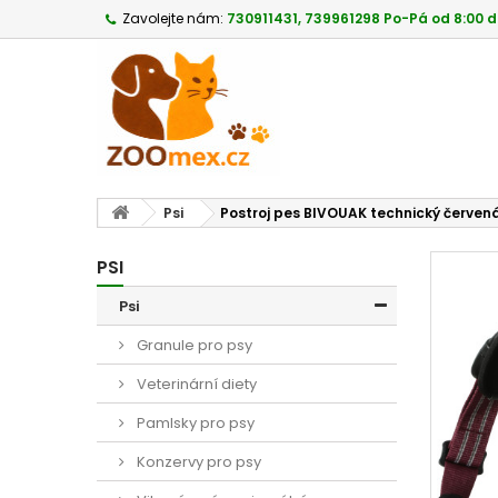
Zavolejte nám:
730911431, 739961298 Po-Pá od 8:00 d
Psi
Postroj pes BIVOUAK technický červená
PSI
Psi
Granule pro psy
Veterinární diety
Pamlsky pro psy
Konzervy pro psy