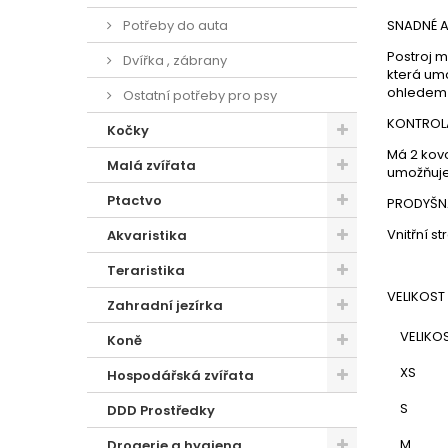
Potřeby do auta
SNADNÉ A
Postroj m
Dvířka , zábrany
která umo
ohledem 
Ostatní potřeby pro psy
KONTROL
Kočky
Má 2 kov
Malá zvířata
umožňuje 
Ptactvo
PRODYŠN
Vnitřní s
Akvaristika
Teraristika
VELIKOST
Zahradní jezírka
VELIKO
Koně
XS
Hospodářská zvířata
S
DDD Prostředky
M
Drogerie a hygiena