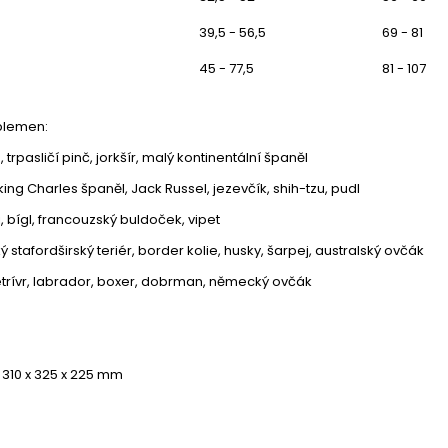
39,5 - 56,5
69 - 81
45 - 77,5
81 - 107
 plemen:
, trpasličí pinč, jorkšír, malý kontinentální španěl
king Charles španěl, Jack Russel, jezevčík, shih-tzu, pudl
, bígl, francouzský buldoček, vipet
 stafordširský teriér, border kolie, husky, šarpej, australský ovčák
retrívr, labrador, boxer, dobrman, německý ovčák
 310 x 325 x 225 mm