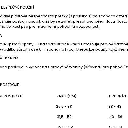
 BEZPEČNÉ POUŽITÍ
á dvě plastové bezpečnostní přezky (s pojistkou) po stranách a třetí
žňuje postroj nasadit, aniž by se zvířeti přesahoval přes hlavu. Nasta
na velikost psa pro maximální pohodlí a bezpečnost.
A
ové upínací spony: - 1 na zadní straně, která umožňuje psa ovládat
vodítku zůstat v ose). - 1 spona na hrudi, kterou lze použít, když pe
Á TKANINA
trana postroje je vyrobena z prodyšné tkaniny (síťovina) pro pohodlí z
 POSTROJE
ST POSTROJE
KRKU (CM)
HRUDNÍKU
25,5 - 38
33 - 43
31,5 - 50
43 - 56
32,5 - 52
56 - 69