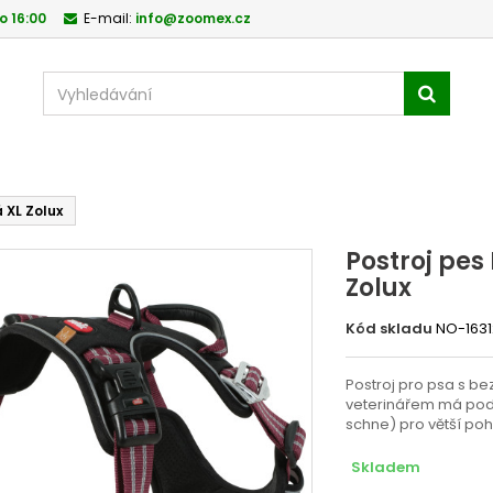
o 16:00
E-mail:
info@zoomex.cz
 XL Zolux
Postroj pes
Zolux
Kód skladu
NO-1631
Postroj pro psa s b
veterinářem má podší
schne) pro větší poh
Skladem