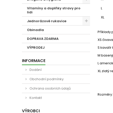
Vitamíny a doplňky stravy pro
L
lidi
XL
Jednorázové rukavice
Obinadla
Příklady
DOPRAVA ZDARMA
XS
čivava
VÝPRODEJ
S
kavalír 
M
basenji
INFORMACE
L
americký
Dodání
XL
zlatý 
Obchodní podmínky
Ochrana osobních údajů
Rozměry:
Kontakt
VÝROBCI