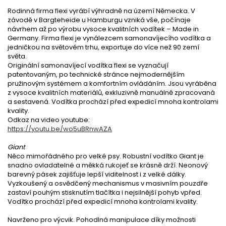
Rodinná firma flexi vyrábí výhradně na území Německa. V
závodě v Bargteheide u Hamburgu vzniká vše, počínaje
návrhem až po výrobu vysoce kvalitních vodítek – Made in
Germany. Firma flexi je vynálezcem samonavíjecího vodítka a
jedničkou na světovém trhu, exportuje do více než 90 zemí
světa.
Originální samonavíjecí vodítka flexi se vyznačují
patentovaným, po technické stránce nejmodernějším
pružinovým systémem a komfortním ovládáním. Jsou vyráběna
z vysoce kvalitních materiálů, exkluzivně manuálně zpracovaná
a sestavená. Vodítka prochází před expedicí mnoha kontrolami
kvality.
Odkaz na video youtube:
https://youtu.be/wo5uBRnwAZA
Giant
Něco mimořádného pro velké psy. Robustní vodítko
Giant
je
snadno ovladatelné a měkká rukojeť se krásně drží. Neonový
barevný pásek zajišťuje lepší viditelnost i z velké dálky.
Vyzkoušený a osvědčený mechanismus v masivním pouzdře
zastaví pouhým stisknutím tlačítka i nejsilnější pohyb vpřed.
Vodítko prochází před expedicí mnoha kontrolami kvality.
Navrženo pro výcvik. Pohodlná manipulace díky možnosti