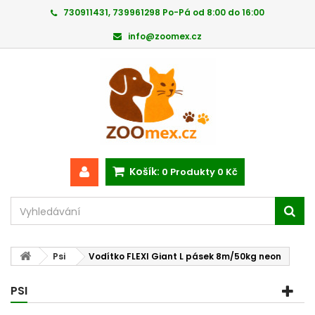
730911431, 739961298 Po-Pá od 8:00 do 16:00
info@zoomex.cz
Košík:
0
Produkty
0 Kč
Psi
Vodítko FLEXI Giant L pásek 8m/50kg neon
PSI