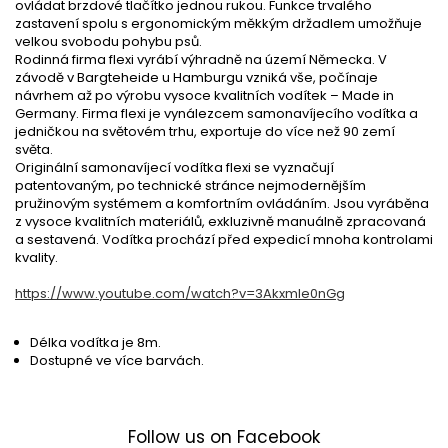
ovládat brzdové tlačítko jednou rukou. Funkce trvalého
zastavení spolu s ergonomickým měkkým držadlem umožňuje
velkou svobodu pohybu psů.
Rodinná firma flexi vyrábí výhradně na území Německa. V
závodě v Bargteheide u Hamburgu vzniká vše, počínaje
návrhem až po výrobu vysoce kvalitních vodítek – Made in
Germany. Firma flexi je vynálezcem samonavíjecího vodítka a
jedničkou na světovém trhu, exportuje do více než 90 zemí
světa.
Originální samonavíjecí vodítka flexi se vyznačují
patentovaným, po technické stránce nejmodernějším
pružinovým systémem a komfortním ovládáním. Jsou vyráběna
z vysoce kvalitních materiálů, exkluzivně manuálně zpracovaná
a sestavená. Vodítka prochází před expedicí mnoha kontrolami
kvality.
https://www.youtube.com/watch?v=3Akxmle0nGg
Délka vodítka je 8m.
Dostupné ve více barvách.
Follow us on Facebook