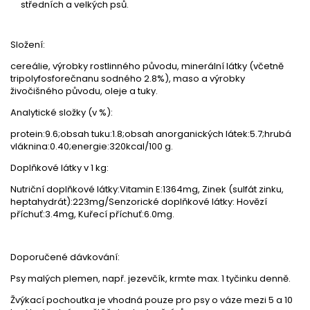
středních a velkých psů.
Složení:
cereálie, výrobky rostlinného původu, minerální látky (včetně
tripolyfosforečnanu sodného 2.8%), maso a výrobky
živočišného původu, oleje a tuky.
Analytické složky (v %):
protein:9.6;obsah tuku:1.8;obsah anorganických látek:5.7;hrubá
vláknina:0.40;energie:320kcal/100 g.
Doplňkové látky v 1 kg:
Nutriční doplňkové látky:Vitamin E:1364mg, Zinek (sulfát zinku,
heptahydrát):223mg/Senzorické doplňkové látky: Hovězí
příchuť:3.4mg, Kuřecí příchuť:6.0mg.
Doporučené dávkování:
Psy malých plemen, např. jezevčík, krmte max. 1 tyčinku denně.
Žvýkací pochoutka je vhodná pouze pro psy o váze mezi 5 a 10