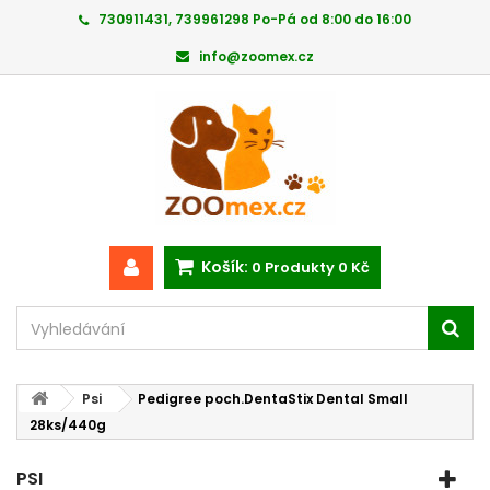
730911431, 739961298 Po-Pá od 8:00 do 16:00
info@zoomex.cz
Košík:
0
Produkty
0 Kč
Psi
Pedigree poch.DentaStix Dental Small
28ks/440g
PSI