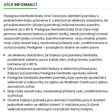
VÍCE INFORMACÍ
Pedigree Dentastix Daily Oral Care jsou dentální pamlsky v
jedinečném tvaru písmene X, u kterých je vědecky dokázáno, že
při každodenním užívání pomáhají snižovat tvorbu zubního
kamene až o 80 %. Pedigree Dentastix Daily Oral Care mají
jemnou abrazivní texturu a aktivní složky, které pomáhají omezit
usazování plaku a tvorbu zubního kamene. Jsou chutné, přesto
mají nízký obsah tuku, neobsahují přidaný cukr, umělá barviva a
ochucovadla. Pedigree – posilujte to dobré ve svém psovi.
Je vědecky dokázáno, že žvýkací psí pamlsky Dentastix,
podávané vašemu psovi každý den, snižují tvorbu zubního
kamene až o 80 %.
Díky kombinaci speciální textury a aktivních přísad jsou
žvýkací psí pamlsky Pedigree Dentastix opravdu účinné.
Pedigree Dentastix dentální pamlsky byly vyvinuty společně s
veterináři a odborníky na výživu ve Waltham Centru pro výživu
domácích zvířat.
Mají nízký obsah tuku, neobsahují přidaný cukr, umělá barviva
a příchuti.
Chutné žvýkací pamlsky pro domácí mazlíčky jsou k dostání
jednotlivě nebo ve větším balení. V nabídce jsou 3 různé
velikosti pamlsků vyhovující rozměrům tlamy malých,