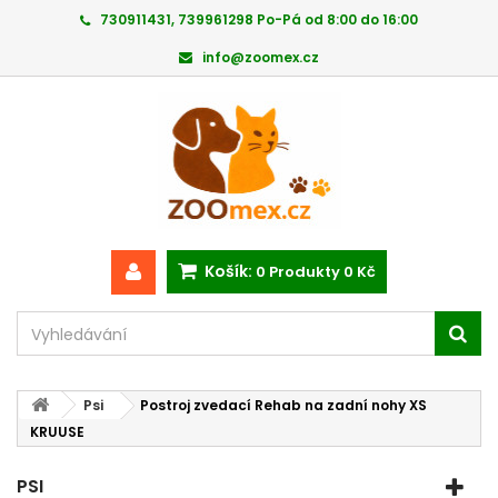
730911431, 739961298 Po-Pá od 8:00 do 16:00
info@zoomex.cz
Košík:
0
Produkty
0 Kč
Psi
Postroj zvedací Rehab na zadní nohy XS
KRUUSE
PSI