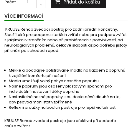
Přidat do košíku
Počet
VÍCE INFORMACÍ
KRUUSE Rehab zvedací postroj pro zadní přední končetiny.
Slouží také pro podporu starších zvířat nebo pro podporu zvířat
s jakýmkoliv zraněním nebo při problémech s pohyblivostí, od
neurologických problémů, celkové slabosti až po potřebu jistoty
při chůzi po schodech apod.
Měkké a poddajné polstrované madlo na každém z popruhů
k zajištění komfortu při nošení
Madla umožňují volný pohyb nosného popruhu
Nosné popruhy jsou osazeny plastovými sponami pro
individuální nastavení délky popruhu
Nastavitelné nosné popruhy jsou dostatečně dlouhé na to,
aby psovod mohl stát vzpřímeně
Reflexní proužky na bocích postroje pro lepší viditelnost
KRUUSE Rehab zvedací postroje jsou efektivní při podpoře
chůze zvířat s: