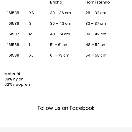
Břicho
Horní stehno
161585
XS
30 – 36 cm
28 – 32 cm
161586
S
36 – 43 cm
33 – 37 cm
161587
M
43 – 51 cm
38 – 42 cm
161588
L
51 – 61 cm
48 – 52 cm
161589
XL
61 – 73 cm
54 – 58 cm
Materiál:
38% nylon
62% neopren
Follow us on Facebook