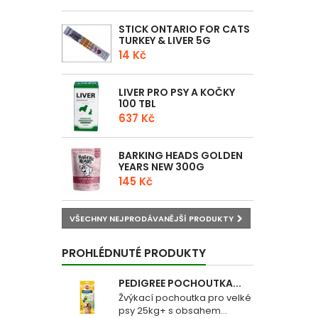
STICK ONTARIO FOR CATS
TURKEY & LIVER 5G
14 Kč
LIVER PRO PSY A KOČKY
100 TBL
637 Kč
BARKING HEADS GOLDEN
YEARS NEW 300G
145 Kč
VŠECHNY NEJPRODÁVANĚJŠÍ PRODUKTY
PROHLÉDNUTÉ PRODUKTY
PEDIGREE POCHOUTKA...
Žvýkací pochoutka pro velké
psy 25kg+ s obsahem...