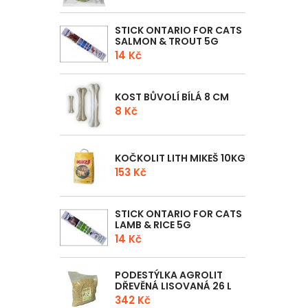
STICK ONTARIO FOR CATS
SALMON & TROUT 5G
14 Kč
KOST BŮVOLÍ BÍLÁ 8 CM
8 Kč
KOČKOLIT LITH MIKEŠ 10KG
153 Kč
STICK ONTARIO FOR CATS
LAMB & RICE 5G
14 Kč
PODESTÝLKA AGROLIT
DŘEVĚNÁ LISOVANÁ 26 L
342 Kč