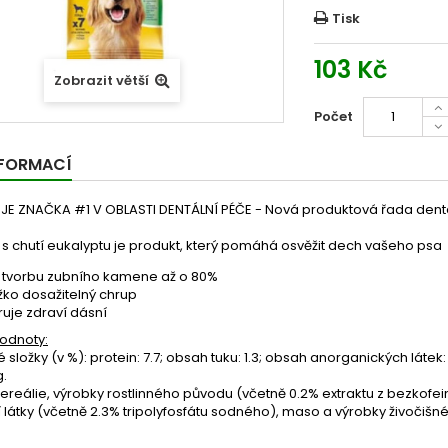
Tisk
103 Kč
Zobrazit větší
Počet
NFORMACÍ
 JE ZNAČKA #1 V OBLASTI DENTÁLNÍ PÉČE - Nová produktová řada den
 s chutí eukalyptu je produkt, který pomáhá osvěžit dech vašeho psa
e tvorbu zubního kamene až o 80%
ěžko dosažitelný chrup
uje zdraví dásní
hodnoty:
é složky
(v %): protein: 7.7; obsah tuku: 1.3; obsah anorganických látek: 
g.
ereálie, výrobky rostlinného původu (včetně 0.2% extraktu z bezkofe
 látky (včetně 2.3% tripolyfosfátu sodného), maso a výrobky živočišné