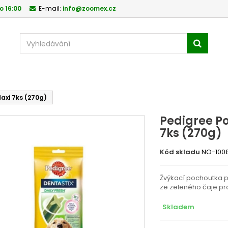
o 16:00
E-mail:
info@zoomex.cz
axi 7ks (270g)
Pedigree Po
7ks (270g)
Kód skladu
NO-100
Žvýkací pochoutka p
ze zeleného čaje pr
Skladem