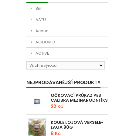
8in1
AATU
Acana
ACIDOMID
ACTIVE
Všichni výrobci
NEJPRODÁVANĚJŠÍ PRODUKTY
OČKOVACÍ PRŮKAZ PES
CALIBRA MEZINÁRODNÍ 1KS
22 Kč
KOULE LOJOVÁ VERSELE-
LAGA 90G
8 Kč