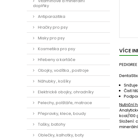
Vitamínové a minerální
doplňky
Antiparazitika
Hračky pro psy
Misky pro psy
Kosmetika pro psy
VÍCE I
Hřebeny a kartáče
PEDIGREE
Obojky, vodítka , postroje
DentaStix
Náhubky , košíky
Snižuj
Čistí t
Elektrické obojky, ohradníky
Podpor
Pelechy, polštáře, matrace
Nutriční 
Analytick
Přepravky, klece, boudy
kcal/100 
Složení:
c
Tašky, batohy
minerální
Oblečky, kalhotky, boty