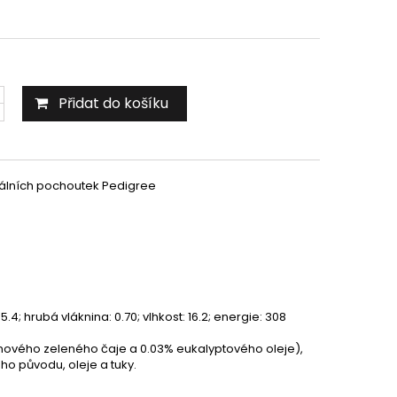
Přidat do košíku
tálních pochoutek Pedigree
5.4; hrubá vláknina: 0.70; vlhkost: 16.2; energie: 308
inového zeleného čaje a 0.03% eukalyptového oleje),
ho původu, oleje a tuky.