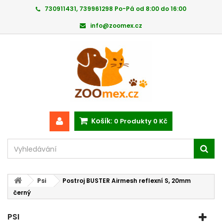
730911431, 739961298 Po-Pá od 8:00 do 16:00
info@zoomex.cz
Košík:
0
Produkty
0 Kč
Psi
Postroj BUSTER Airmesh reflexní S, 20mm
černý
PSI