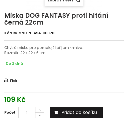
Zobrazit větší
Miska DOG FANTASY proti hltání
černá 22cm
Kód skladu
PL-454-808281
Chytrá miska pro pomalejší příjem krmiva.
Rozměr: 22 x 22 x 6 cm.
Do 3 dnů
Tisk
109 Kč
Přidat do košíku
Počet