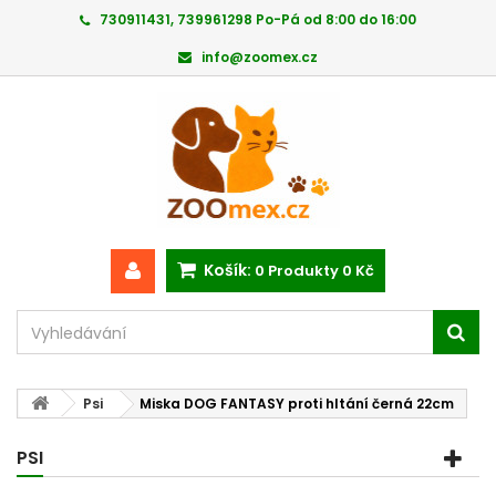
730911431, 739961298 Po-Pá od 8:00 do 16:00
info@zoomex.cz
Košík:
0
Produkty
0 Kč
Psi
Miska DOG FANTASY proti hltání černá 22cm
PSI