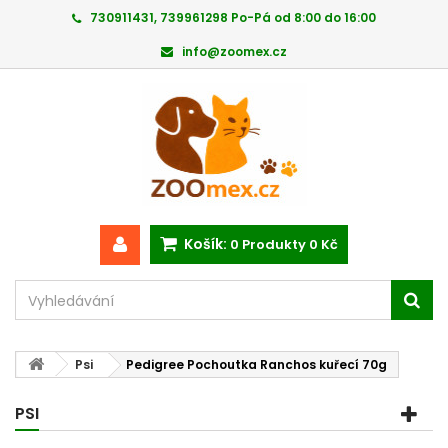
730911431, 739961298 Po-Pá od 8:00 do 16:00
info@zoomex.cz
Košík:
0
Produkty
0 Kč
Psi
Pedigree Pochoutka Ranchos kuřecí 70g
PSI