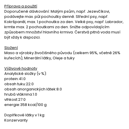
Příprava a použití
Doporučené dávkování: Malým psům, např. Jezevčíkovi,
podávejte max. půl pochoutky denně. Střední psy, např.
Kokršpaněl, max. 1 pochoutka za den. Velké psy, např. Labrador,
krmte max. 2 pochoutkami za den. Snižte odpovídajícím
způsobem množství hlavního krmiva. Čerstvá pitná voda musí
být vždy k dispozici.
Složení
Maso a výrobky živočišného původu (celkem 95%, včetně 26%
kuřecích), Minerální látky, Oleje a tuky
Výživové hodnoty
Analytické složky (v %):
protein:41.0
obsah tuku:22.0
obsah anorganických látek:8.0
hrubá vláknina:1.0
vlhkost:27.0
energie:358 kcal/100 g
Doplňkové látky v 1 kg:
Konzervanty