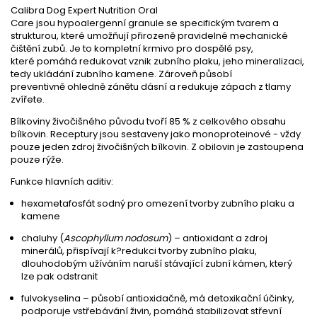
Calibra Dog Expert Nutrition
Oral
Care
jsou
hypoalergenní
granule se specifickým tvarem a
strukturou
, které
umožňují přirozeně pravidelné mechanické
čištění zubů.
Je to k
ompletn
í krmivo pro
dospělé
psy,
které
pomáhá redukovat
vznik zubního plaku
, jeho mineralizaci,
tedy
ukládání
zubního kamene
.
Zároveň
působí
preventivně
ohledně
zánětu dásní a redukuje zápach z tlamy
zvířete
.
Bílkoviny živočišného původu tvoří 85 % z celkového obsahu
bílkovin
.
Receptury jsou sestaveny jako
monoproteinové - vždy
pouze jeden zdroj živočišných bílkovin. Z obilovin je zastoupena
pouze rýže.
Funkce hlavních aditiv:
h
exametafosfát sodný
pro omezení tvorby zubního plaku a
kamene
chaluhy (
Ascophyllum nodosum
)
– antioxidant a zdroj
minerálů, přispívají k?redukci tvorby zubního plaku,
dlouhodobým užíváním naruší stávající zubní kámen, který
lze pak odstranit
fulvokyselina
– působí antioxidačně, má detoxikační účinky,
podporuje vstřebávání živin, pomáhá stabilizovat střevní