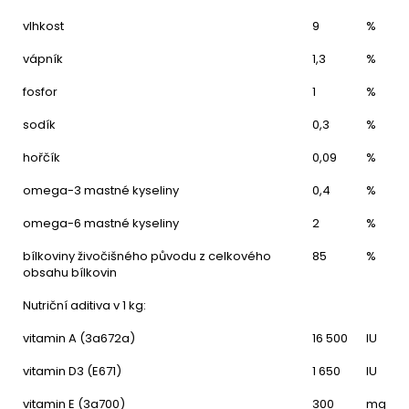
vlhkost
9
%
vápník
1,3
%
fosfor
1
%
sodík
0,3
%
hořčík
0,09
%
omega-3 mastné kyseliny
0,4
%
omega-6 mastné kyseliny
2
%
bílkoviny živočišného původu z celkového
85
%
obsahu bílkovin
Nutriční aditiva v 1 kg:
vitamin A (3a672a)
16 500
IU
vitamin D3 (E671)
1 650
IU
vitamin E (3a700)
300
mg