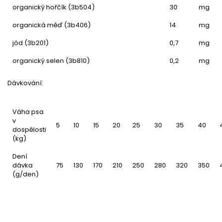
organický hořčík (3b504)
30
mg
organická měď (3b406)
14
mg
jód (3b201)
0,7
mg
organický selen (3b810)
0,2
mg
Dávkování:
Váha psa
v
5
10
15
20
25
30
35
40
dospělosti
(kg)
Dení
dávka
75
130
170
210
250
280
320
350
(g/den)