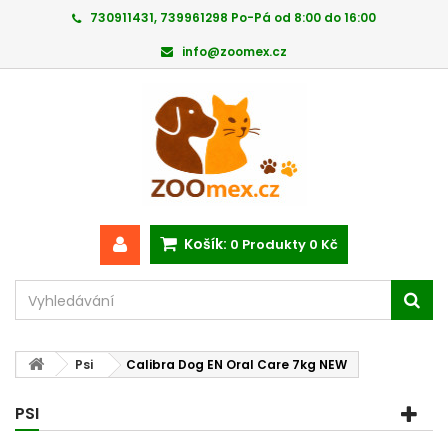
730911431, 739961298 Po-Pá od 8:00 do 16:00
info@zoomex.cz
Košík:
0
Produkty
0 Kč
Psi
Calibra Dog EN Oral Care 7kg NEW
PSI