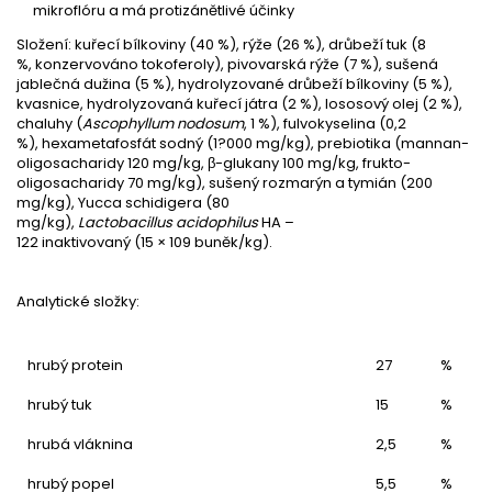
mikroflóru a má protizánětlivé účinky
Složení:
kuřecí bílkoviny (40 %), rýže
(26 %)
, drůbeží tuk (8
%,
konzer
vováno
tokoferoly), pivovarská rýže
(7 %)
, sušená
jablečná dužina
(5 %)
, hydrolyzované drůbeží bílkoviny (5 %),
kvasnice, hydrolyzovaná kuřecí játra
(2 %), lososový olej (2 %),
chaluhy (
Ascophyllum
nodosum
, 1 %),
fulvokyselina
(0,2
%),
hexametafosfát
sodný (1?000 mg/kg),
prebiotika
(
mannan
-
oligosacharidy 120 mg/kg, β-
glukany
100 mg/kg,
frukto
-
oligosacharidy 70 mg/kg), sušený rozmarýn a tymián (200
mg/kg),
Yucca
schidigera
(80
mg/kg),
Lactobacillus
acidophilus
HA –
122
in
aktivovaný
(15
×
10
9
buněk/kg).
Analytické složky:
hrubý protein
27
%
hrubý tuk
15
%
hrubá vláknina
2,5
%
hrubý popel
5,5
%