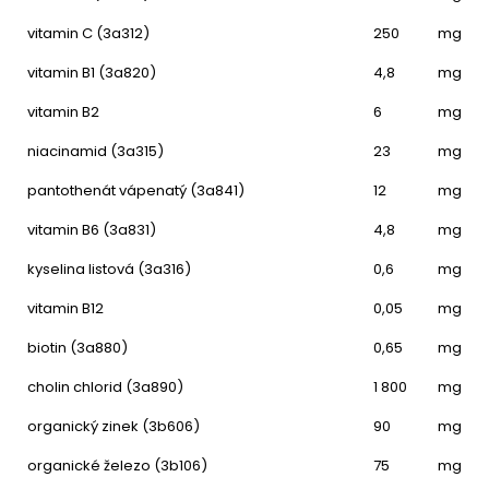
vitamin C (3a312)
250
mg
vitamin B1 (3a820)
4,8
mg
vitamin B2
6
mg
niacinamid (3a315)
23
mg
pantothenát vápenatý (3a841)
12
mg
vitamin B6 (3a831)
4,8
mg
kyselina listová (3a316)
0,6
mg
vitamin B12
0,05
mg
biotin (3a880)
0,65
mg
cholin chlorid (3a890)
1 800
mg
organický zinek (3b606)
90
mg
organické železo (3b106)
75
mg