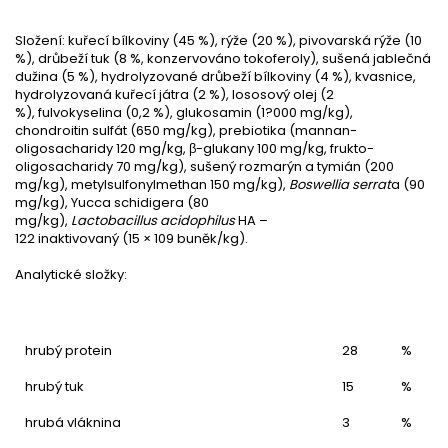
Složení:
kuřecí bílkoviny (45 %), rýže
(20 %)
, pivovarská rýže
(10
%)
, drůbeží tuk (8 %,
konzervov
áno
tokoferoly), sušená jablečná
dužina
(5 %)
, hydrolyzované
drůbeží
bílkoviny (4 %), kvasnice,
hydrolyzovaná kuřecí játra (2 %), lososový olej (2
%),
fulvokyselina
(0,2 %), glukosamin (1?000 mg/kg),
chondroitin
sulfát (650 mg/kg),
prebiotika
(
mannan
-
oligosacharidy 120 mg/kg, β-
glukany
100 mg/kg,
frukto
-
oligosacharidy 70 mg/kg), sušený rozmarýn a tymián (200
mg/kg),
metylsulfonylmethan
150 mg/kg),
Boswellia
serrat
a
(90
mg/kg),
Yucca
schidigera
(80
mg/kg),
Lactobacillus
acidophilus
HA –
122
in
aktivovaný
(15
×
10
9
buněk/kg).
Analytické složky:
hrubý protein
28
%
hrubý tuk
15
%
hrubá vláknina
3
%