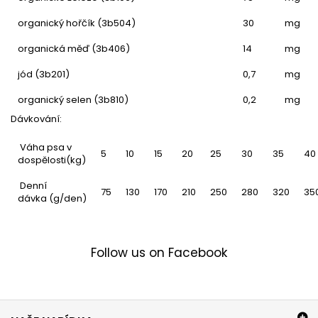
organický hořčík (3b504)
30
mg
organická měď (3b406)
14
mg
jód (3b201)
0,7
mg
organický selen (3b810)
0,2
mg
Dávkování:
Váha psa v
5
10
15
20
25
30
35
40
dospělosti(kg)
Denní
75
130
170
210
250
280
320
35
dávka (g/den)
Follow us on Facebook