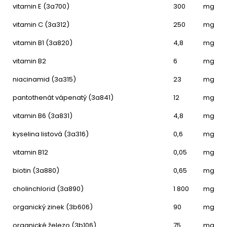
vitamin E (3a700)
300
mg
vitamin C (3a312)
250
mg
vitamin B1 (3a820)
4,8
mg
vitamin B2
6
mg
niacinamid (3a315)
23
mg
pantothenát vápenatý (3a841)
12
mg
vitamin B6 (3a831)
4,8
mg
kyselina listová (3a316)
0,6
mg
vitamin B12
0,05
mg
biotin (3a880)
0,65
mg
cholinchlorid (3a890)
1 800
mg
organický zinek (3b606)
90
mg
organické železo (3b106)
75
mg