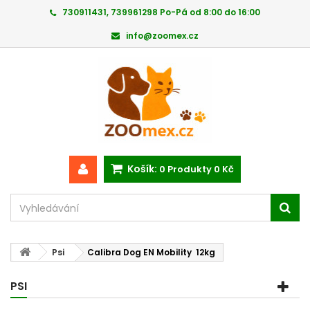
730911431, 739961298 Po-Pá od 8:00 do 16:00
info@zoomex.cz
Košík:
0
Produkty
0 Kč
Psi
Calibra Dog EN Mobility 12kg
PSI