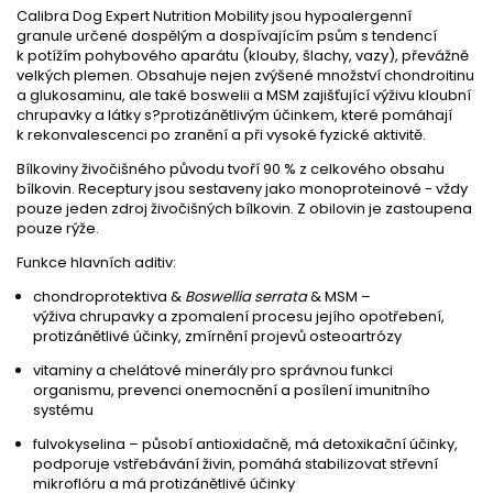
Calibra Dog Expert Nutrition Mobility
jsou h
ypoalergenní
granule
určené d
ospělým a dospívajícím psům
s
tendencí
k
p
otížím
pohybov
ého
apar
átu
(klouby, šlachy, vazy)
, převážně
velkých plemen.
O
bsahuje
nejen
zvýšené množství
chondroitinu
a glukosaminu, ale také boswelii a MSM
zajišťující výživu
kloub
ní
chrupavky
a l
át
ky
s?protizánětlivým účinkem
, kt
eré pomáhají
k
rekonvalescenci
po zranění
a
při
vysoké fyzické aktivitě
.
Bílkoviny živočišného původu tvoří
90
% z celkového obsahu
bílkovin.
Receptury jsou sestaveny jako
monoproteinové - vždy
pouze jeden zdroj živočišných bílkovin. Z obilovin je zastoupena
pouze rýže.
Funkce hlavních aditiv:
chondroprotektiva
&
Boswellia
serrata
& MSM
–
výživa
chrupavky a zpomalení procesu jejího opotřebení,
protizánětlivé účinky, zmírnění projevů osteoartrózy
vitaminy a chelátové minerály
pro správnou funkci
organismu, prevenci onemocnění a posílení imunitního
systému
fulvokyselina
– působí antioxidačně, má detoxikační účinky,
podporuje vstřebávání živin, pomáhá stabilizovat střevní
mikroflóru a má protizánětlivé účinky