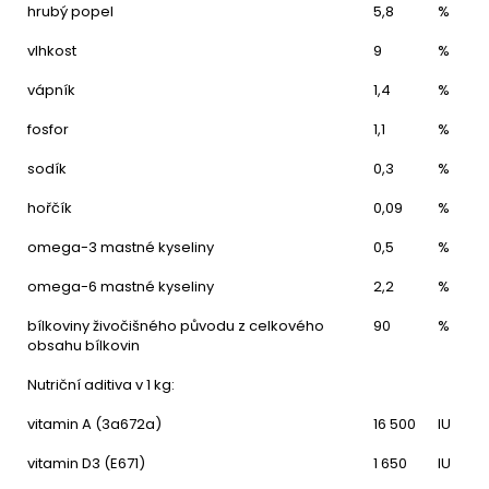
hrubý popel
5,8
%
vlhkost
9
%
vápník
1,4
%
fosfor
1,1
%
sodík
0,3
%
hořčík
0,09
%
omega-3 mastné kyseliny
0,5
%
omega-6 mastné kyseliny
2,2
%
bílkoviny živočišného původu z celkového
90
%
obsahu bílkovin
Nutriční aditiva v 1 kg:
vitamin A (3a672a)
16 500
IU
vitamin D3 (E671)
1 650
IU