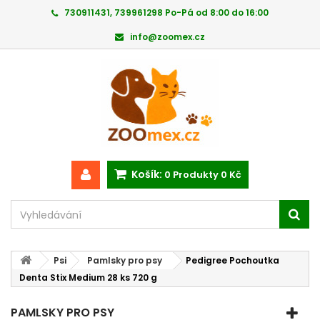
730911431, 739961298 Po-Pá od 8:00 do 16:00
info@zoomex.cz
Košík:
0
Produkty
0 Kč
Psi
Pamlsky pro psy
Pedigree Pochoutka
Denta Stix Medium 28 ks 720 g
PAMLSKY PRO PSY