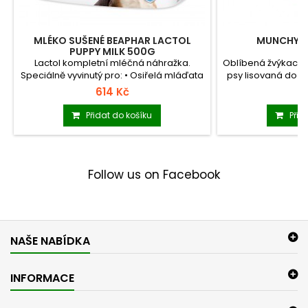
MLÉKO SUŠENÉ BEAPHAR LACTOL
MUNCHY TY
PUPPY MILK 500G
Lactol kompletní mléčná náhražka.
Oblíbená žvýkací 
Speciálně vyvinutý pro: • Osiřelá mláďata
psy lisovaná do tv
•...
614 Kč
1
Přidat do košíku
Přid
Follow us on Facebook
NAŠE NABÍDKA
INFORMACE