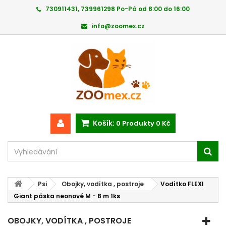
730911431, 739961298 Po-Pá od 8:00 do 16:00
info@zoomex.cz
Košík:
0
Produkty
0 Kč
Psi
Obojky, vodítka , postroje
Vodítko FLEXI
Giant páska neonové M - 8 m 1ks
OBOJKY, VODÍTKA , POSTROJE