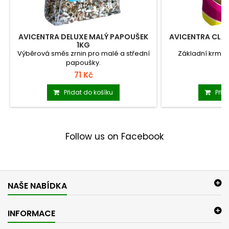
AVICENTRA DELUXE MALÝ PAPOUŠEK
AVICENTRA CLA
1KG
Výběrová směs zrnin pro malé a střední
Základní krmná
papoušky.
71 Kč
4
Přidat do košíku
Přid
Follow us on Facebook
NAŠE NABÍDKA
INFORMACE