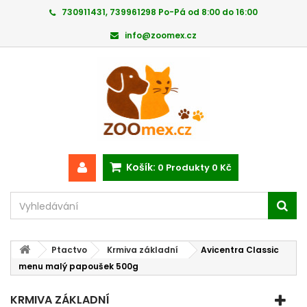
730911431, 739961298 Po-Pá od 8:00 do 16:00
info@zoomex.cz
Košík:
0
Produkty
0 Kč
Ptactvo
Krmiva základní
Avicentra Classic
menu malý papoušek 500g
KRMIVA ZÁKLADNÍ