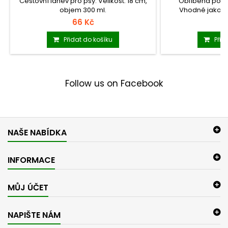
Cestovní láhev pro psy. Velikost: 18 cm,
Oblíbená poch
objem 300 ml.
Vhodné jako o
66 Kč
6
Přidat do košíku
Přid
Follow us on Facebook
NAŠE NABÍDKA
INFORMACE
MŮJ ÚČET
NAPIŠTE NÁM