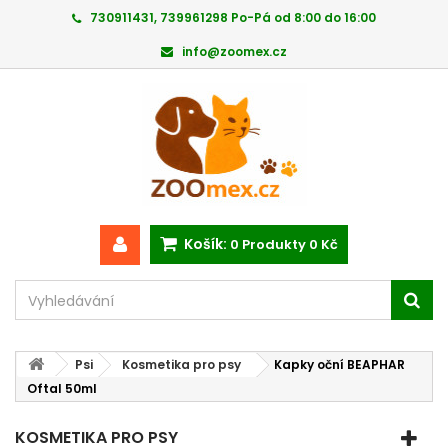
730911431, 739961298 Po-Pá od 8:00 do 16:00
info@zoomex.cz
Košík:
0
Produkty
0 Kč
Psi
Kosmetika pro psy
Kapky oční BEAPHAR
Oftal 50ml
KOSMETIKA PRO PSY