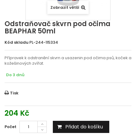
Zobrazit větší
Odstraňovač skvrn pod očima
BEAPHAR 50ml
Kód skladu
PL-244-115334
Přípravek k odstranění skvrn a usazenin pod očima psů, koček a
kožešinových zvířat.
Do 3 dnů
Tisk
204 Kč
Přidat do košíku
Počet