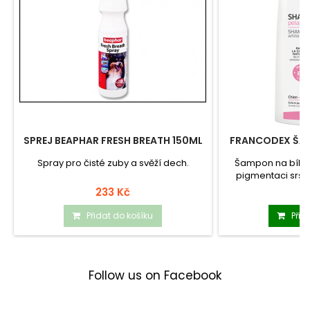
SPREJ BEAPHAR FRESH BREATH 150ML
FRANCODEX ŠAM
2
Spray pro čisté zuby a svěží dech.
Šampon na bílou 
pigmentaci srst
233 Kč
2
Přidat do košíku
Přid
Follow us on Facebook