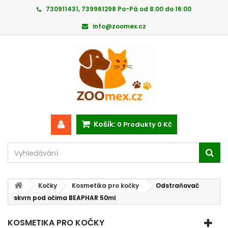
730911431, 739961298 Po-Pá od 8:00 do 16:00
info@zoomex.cz
Košík:
0
Produkty
0 Kč
Kočky
Kosmetika pro kočky
Odstraňovač
skvrn pod očima BEAPHAR 50ml
KOSMETIKA PRO KOČKY