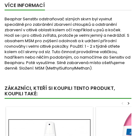
VÍCE INFORMACÍ
Beaphar Senstitv odstraňovač slzných skvrn byl vyvinut
speciálně pro zabránění zbarvení chloupků a odstranění
zbarvení v citlivé oblasti kolem očí například u psů a koček.
Hodí se i pro citlivá zvířata, protože je velmi jemný a nedráždí. S
obsahem MSM pro zvýšení odolnosti a k udržení přírodní
rovnováhy i velmi citlivé pokožky. Použití: 1 - 2 x týdně otřete
kolem očí skvrny od slz. Tuto činnost provádíme vatičkou,
hadříkem nebo něčím podobným, co namočíme do Sensitiv od
Beapharu. Poté vysušíme. Silně zabarvená místa ošetřujeme
denně. Složení: MSM (MethylSulfonylMethan).
ZÁKAZNÍCI, KTEŘÍ SI KOUPILI TENTO PRODUKT,
KOUPILI TAKÉ:
<
>