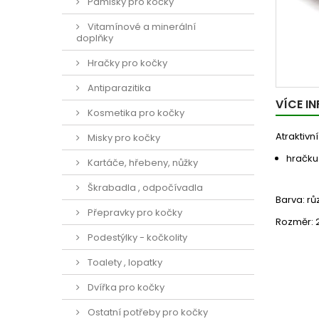
Pamlsky pro kočky
Vitamínové a minerální
doplňky
Hračky pro kočky
Antiparazitika
VÍCE I
Kosmetika pro kočky
Atraktivn
Misky pro kočky
hračku 
Kartáče, hřebeny, nůžky
Škrabadla , odpočívadla
Barva: rů
Přepravky pro kočky
Rozměr: 2
Podestýlky - kočkolity
Toalety , lopatky
Dvířka pro kočky
Ostatní potřeby pro kočky