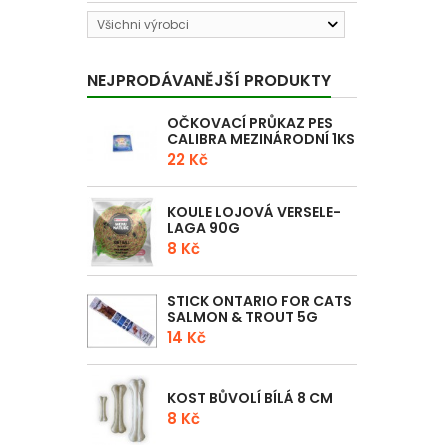
Všichni výrobci
NEJPRODÁVANĚJŠÍ PRODUKTY
OČKOVACÍ PRŮKAZ PES
CALIBRA MEZINÁRODNÍ 1KS
22 Kč
KOULE LOJOVÁ VERSELE-
LAGA 90G
8 Kč
STICK ONTARIO FOR CATS
SALMON & TROUT 5G
14 Kč
KOST BŮVOLÍ BÍLÁ 8 CM
8 Kč