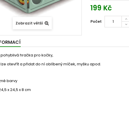
199 Kč
Počet
Zobrazit větší
NFORMACÍ
í pohyblivá hračka pro kočky,
lze otevřít a přidat do ní oblíbený míček, myšku apod.
zné barvy
4,5 x 24,5 x 8 cm