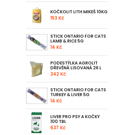
KOČKOLIT LITH MIKEŠ 10KG
153 Kč
STICK ONTARIO FOR CATS
LAMB & RICE 5G
14 Kč
PODESTÝLKA AGROLIT
DŘEVĚNÁ LISOVANÁ 26 L
342 Kč
STICK ONTARIO FOR CATS
TURKEY & LIVER 5G
14 Kč
LIVER PRO PSY A KOČKY
100 TBL
637 Kč