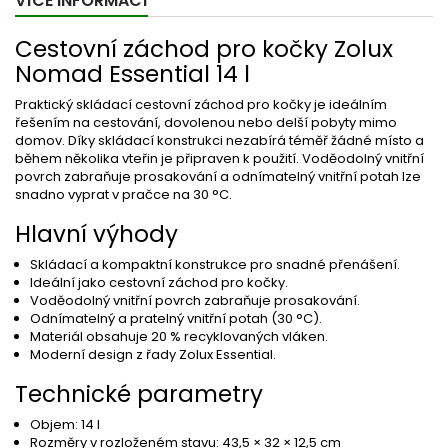
VÍCE INFORMACÍ
Cestovní záchod pro kočky Zolux
Nomad Essential 14 l
Praktický skládací cestovní záchod pro kočky je ideálním
řešením na cestování, dovolenou nebo delší pobyty mimo
domov. Díky skládací konstrukci nezabírá téměř žádné místo a
během několika vteřin je připraven k použití. Voděodolný vnitřní
povrch zabraňuje prosakování a odnímatelný vnitřní potah lze
snadno vyprat v pračce na 30 °C.
Hlavní výhody
Skládací a kompaktní konstrukce pro snadné přenášení.
Ideální jako cestovní záchod pro kočky.
Voděodolný vnitřní povrch zabraňuje prosakování.
Odnímatelný a pratelný vnitřní potah (30 °C).
Materiál obsahuje 20 % recyklovaných vláken.
Moderní design z řady Zolux Essential.
Technické parametry
Objem:
14 l
Rozměry v rozloženém stavu:
43,5 × 32 × 12,5 cm