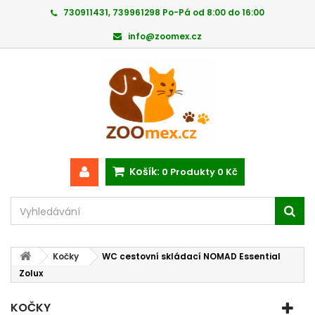
730911431, 739961298 Po-Pá od 8:00 do 16:00
info@zoomex.cz
Košík:
0
Produkty
0 Kč
Kočky
WC cestovní skládací NOMAD Essential
Zolux
KOČKY