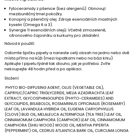
Fytoceramidy z pšenice (bez alergenů): Obnovují
mezibuněčný tmel pokožky.
Konopný a pšeničný olej: Zdroje esenciálních mastných
kyselin (Omega 6 a 3).
Synergie 11 esenciálních olejů: Včetně zimozeleně,
citronového čajovníku a kurkumy pro zklidnění.
Návod k použití:
Odlomte špičku pipety a naneste celý obsah na jedno nebo dvě
místa přímo na kůži (mezi lopatkami nebo na bázi krku).
Aplikujte 1 pipetu týdně tak dlouho, jak je potřeba. Zvíře
nekoupejte 48 hodin před a po aplikaci.
Složení:
PHYTO BIO-DIFFUSING AGENT, OLUS (VEGETABLE OIL),
CAPRYLIC/CAPRIC TRIGLYCERIDE, MELIA AZADIRACHTA LEAF
EXTRACT, GLYCOSPHINGOLIPIDS (PHYTO-CERAMIDES) AND
GLYCOLIPIDS, BISABOLOL, ROSMARINUS OFFICINALIS (ROSEMARY)
LEAF OIL, LAVANDULA HYBRIDA OIL, EUGENIA CARYOPHYLLUS
(CLOVE) BUD OIL, MELALEUCA ALTERNIFOLIA (TEA TREE) LEAF OIL,
CINNAMOMUM CAMPHORA (CAMPHOR) LEAF OIL, CINNAMOMUM
CAMPHORA (SHIU WOOD) WOOD OIL, MENTHA PIPERITA
(PEPPERMINT) OIL, CEDRUS ATLANTICA BARK OIL, CURCUMA LONGA