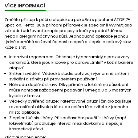
VÍCE INFORMACÍ
Změňte přístup k péči o atopickou pokožku s pipetami ATOP 7®
Spot-on. Tento 100% přírodní přípravek je speciálně vyvinut jako
základní udržovací terapie pro psy a kočky s podrážděnou
nebo k alergiím náchylnou kůží. Jednoduchá aplikace jednou
týdně pomáhá snižovat četnost relapsů a zlepšuje celkový stav
kůže a srsti.
Intenzivní regenerace: Obsahuje fytoceramidy a prekurzory
ceramidů, které jsou klíčové pro opravu „trhlin“ v kožní bariéře
atopiků.
Snížení svědění: Vědecké studie potvrzují významné snížení
svědění a zánětu při pravidelném používání.
Náhrada doplňků stravy: Díky přímému lokálnímu působení
může nahradit každodenní podávání Omega 3 a 6 mastných
kyselin v krmivu.
Vědecky ověřená difuze: Patentované difúzní činidlo zajišťuje
rozprostření aktivních látek po celém těle zvířete z jednoho
místa aplikace.
Zlepšení účinku léčby: Při současném použití s léčivy (např.
lokivetmab) prodlužuje interval mezi dávkami a zlepšuje
kosmetický efekt.
Klíčové ingredience: