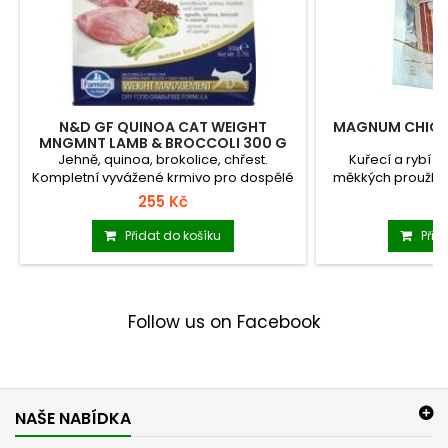
N&D GF QUINOA CAT WEIGHT
MAGNUM CHICK
MNGMNT LAMB & BROCCOLI 300 G
Jehně, quinoa, brokolice, chřest.
Kuřecí a rybí
Kompletní vyvážené krmivo pro dospělé
měkkých proužků,
kočky.
255 Kč
5
Přidat do košíku
Přid
Follow us on Facebook
NAŠE NABÍDKA