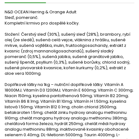
N&D OCEAN Herring
& Orange
Adult
Sleď, pomeranč.
Kompletní krmivo pro dospělé kočky.
Složení:
Čerstvý sleď (30%), sušený sleď (28%), brambory, rybí
olej (ze sledě), sušená celá vejce, vláknina z hrášku, sušené
mrkve, sušená vojtěška, inulin, fruktooligosacharidy, extrakt z
kvasnic (zdroj mannanoligosacharidů), sušený sladký
pomeranč (0,5%), sušená jablka, sušené granátové jablko,
sušený špenát, psyllium (0,3%), sušené borůvky, chlorid sodný,
sušené pivovarské kvasnice, kořen kurkumy (0,2%), extrakt z
aloe vera 1000mg.
Doplňkové látky na 1kg
– nutriční doplňkové látky: Vitamín A
18000MJ; Vitamín D3 1200MJ; Vitamín E 600mg; Vitamín C 300mg;
Niacin 150mg; kyselina pantothenová 50mg; Vitamín B2 20mg;
Vitamín B6 8.1mg; Vitamín B1 10mg; Vitamín H 1.50mg; kyselina
listová 1.50mg; Vitamín B12 0.1mg; cholin chlorid 2500mg;
betakaroten 1.5mg; chelát zinku hydroxy analogu methioninu
910mg; chelát manganu hydroxy analogu methioninu 380mg;
chelátová forma železa, hydrát 250mg; chelát mědi hydroxy
analogu methioninu 88mg; inaktivované kvasinky obohacené
selenem 0.40mg; DL-Metionin 5000mg; Taurin 4000mg; L-