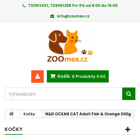
730911431, 739961298 Po-Pá od 8:00 do 16:00
info@zoomex.cz
Košík:
0
Produkty
0 Kč
Kočky
N&D OCEAN CAT Adult Fish & Orange 300g
KOČKY