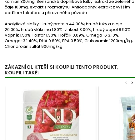
karnitin 300mg. Senzorické doplňkové látky: extrakt ze zeleného
čaje 100mg, extrakt z rozmarýnu. Antioxidanty: extrakt z vyšším
podílem tokoferolu přirozeného původu.
Analytické složky:
Hrubý protein 44.00%; hrubé tuky a oleje
20.00%; hrubá vláknina 1.80%; vlhkost 8.00%, hrubý popel 8.50%;
Vápník 1.50%; Fosfor 1.30%; Hořčík 0,09%, Omega-6 3.10%;
Omega-3 1.40%; DHA 0.80%; EPA 0.50%; Glukosamin 1200mg/kg;
Chondroitin sulfát 900mg/kg.
ZÁKAZNÍCI, KTEŘÍ SI KOUPILI TENTO PRODUKT,
KOUPILI TAKÉ:
<
>