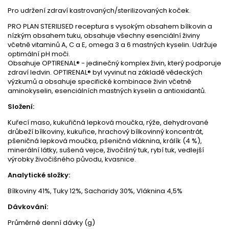
Pro udržení zdraví kastrovaných/sterilizovaných koček.
PRO PLAN STERILISED receptura s vysokým obsahem bílkovin a
nízkým obsahem tuku, obsahuje všechny esenciální živiny
včetně vitaminů A, C a E, omega 3 a 6 mastných kyselin. Udržuje
optimální pH moči.
Obsahuje OPTIRENAL® - jedinečný komplex živin, který podporuje
zdraví ledvin. OPTIRENAL® byl vyvinut na základě vědeckých
výzkumů a obsahuje specifické kombinace živin včetně
aminokyselin, esenciálních mastných kyselin a antioxidantů.
Složení:
Kuřecí maso, kukuřičná lepková moučka, rýže, dehydrované
drůbeží bílkoviny, kukuřice, hrachový bílkovinný koncentrát,
pšeničná lepková moučka, pšeničná vláknina, králík (4 %),
minerální látky, sušená vejce, živočišný tuk, rybí tuk, vedlejší
výrobky živočišného původu, kvasnice.
Analytické složky:
Bílkoviny 41%, Tuky 12%, Sacharidy 30%, Vláknina 4,5%
Dávkování:
Průměrné denní dávky (g)