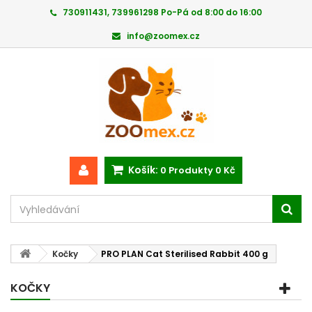
730911431, 739961298 Po-Pá od 8:00 do 16:00
info@zoomex.cz
Košík:
0
Produkty
0 Kč
Kočky
PRO PLAN Cat Sterilised Rabbit 400 g
KOČKY