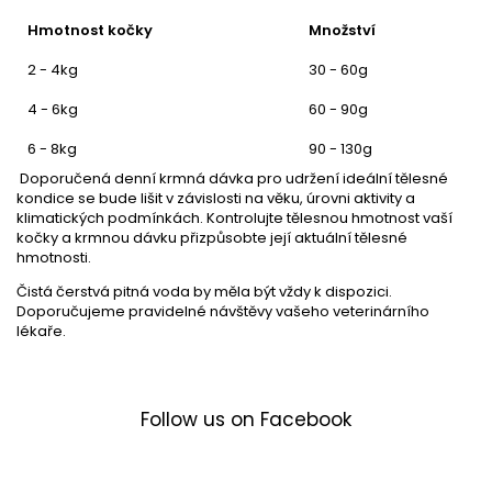
Hmotnost kočky
Množství
2 - 4kg
30 - 60g
4 - 6kg
60 - 90g
6 - 8kg
90 - 130g
Doporučená denní krmná dávka pro udržení ideální tělesné
kondice se bude lišit v závislosti na věku, úrovni aktivity a
klimatických podmínkách. Kontrolujte tělesnou hmotnost vaší
kočky a krmnou dávku přizpůsobte její aktuální tělesné
hmotnosti.
Čistá čerstvá pitná voda by měla být vždy k dispozici.
Doporučujeme pravidelné návštěvy vašeho veterinárního
lékaře.
Follow us on Facebook