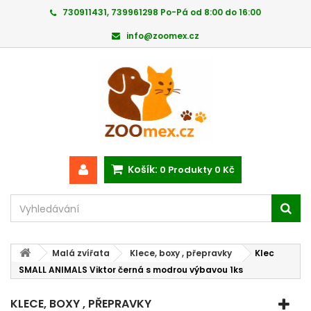
730911431, 739961298 Po-Pá od 8:00 do 16:00
info@zoomex.cz
Košík:
0
Produkty
0 Kč
Malá zvířata
Klece, boxy , přepravky
Klec
SMALL ANIMALS Viktor černá s modrou výbavou 1ks
KLECE, BOXY , PŘEPRAVKY