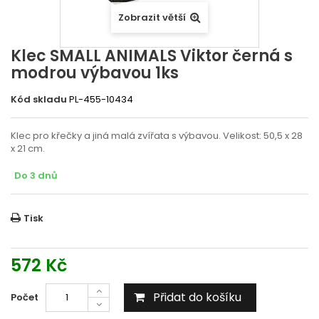
Zobrazit větší
Klec SMALL ANIMALS Viktor černá s
modrou výbavou 1ks
Kód skladu
PL-455-10434
Klec pro křečky a jiná malá zvířata s výbavou. Velikost: 50,5 x 28
x 21 cm.
Do 3 dnů
Tisk
572 Kč
Přidat do košíku
Počet