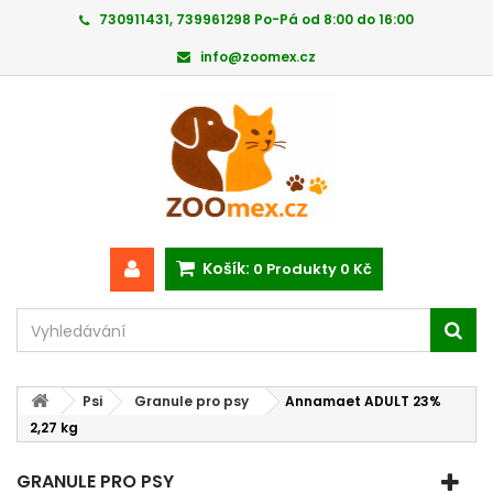
730911431, 739961298 Po-Pá od 8:00 do 16:00
info@zoomex.cz
Košík:
0
Produkty
0 Kč
Psi
Granule pro psy
Annamaet ADULT 23%
2,27 kg
GRANULE PRO PSY