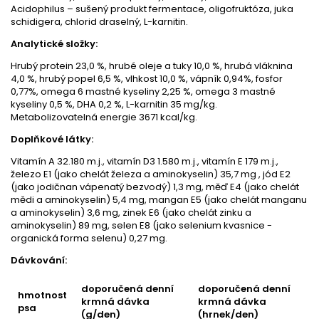
Acidophilus – sušený produkt fermentace, oligofruktóza, juka
schidigera, chlorid draselný, L-karnitin.
Analytické složky:
Hrubý protein 23,0 %, hrubé oleje a tuky 10,0 %, hrubá vláknina
4,0 %, hrubý popel 6,5 %, vlhkost 10,0 %, vápník 0,94%, fosfor
0,77%, omega 6 mastné kyseliny 2,25 %, omega 3 mastné
kyseliny 0,5 %, DHA 0,2 %, L-karnitin 35 mg/kg.
Metabolizovatelná energie 3671 kcal/kg.
Doplňkové látky:
Vitamín A 32.180 m.j., vitamín D3 1.580 m.j., vitamín E 179 m.j.,
železo E1 (jako chelát železa a aminokyselin) 35,7 mg , jód E2
(jako jodičnan vápenatý bezvodý) 1,3 mg, měď E4 (jako chelát
mědi a aminokyselin) 5,4 mg, mangan E5 (jako chelát manganu
a aminokyselin) 3,6 mg, zinek E6 (jako chelát zinku a
aminokyselin) 89 mg, selen E8 (jako selenium kvasnice -
organická forma selenu) 0,27 mg.
Dávkování:
doporučená denní
doporučená denní
hmotnost
krmná dávka
krmná dávka
psa
(g/den)
(hrnek/den)