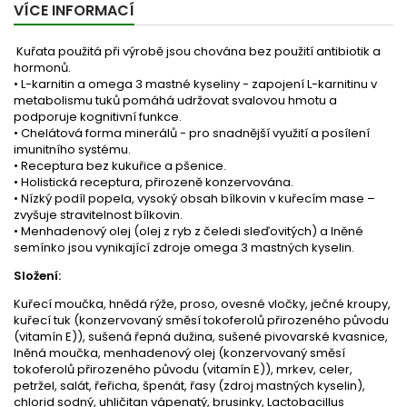
VÍCE INFORMACÍ
Kuřata použitá při výrobě jsou chována bez použití antibiotik a
hormonů.
• L-karnitin a omega 3 mastné kyseliny - zapojení L-karnitinu v
metabolismu tuků pomáhá udržovat svalovou hmotu a
podporuje kognitivní funkce.
• Chelátová forma minerálů - pro snadnější využití a posílení
imunitního systému.
• Receptura bez kukuřice a pšenice.
• Holistická receptura, přirozeně konzervována.
• Nízký podíl popela, vysoký obsah bílkovin v kuřecím mase –
zvyšuje stravitelnost bílkovin.
• Menhadenový olej (olej z ryb z čeledi sleďovitých) a lněné
semínko jsou vynikající zdroje omega 3 mastných kyselin.
Složení:
Kuřecí moučka, hnědá rýže, proso, ovesné vločky, ječné kroupy,
kuřecí tuk (konzervovaný směsí tokoferolů přirozeného původu
(vitamín E)), sušená řepná dužina, sušené pivovarské kvasnice,
lněná moučka, menhadenový olej (konzervovaný směsí
tokoferolů přirozeného původu (vitamín E)), mrkev, celer,
petržel, salát, řeřicha, špenát, řasy (zdroj mastných kyselin),
chlorid sodný, uhličitan vápenatý, brusinky, Lactobacillus