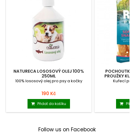
NATURECA LOSOSOVÝ OLEJ 100%
POCHOUTKA 
250ML
PROUŽKY KUŘE
100% lososový olej pro psy a kočky
Kuřecí pro
190 Kč
4
Přidat do košíku
Přid
Follow us on Facebook