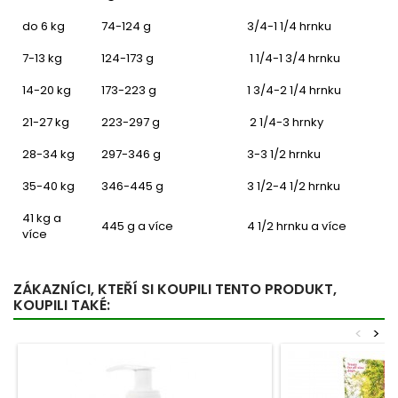
do 6 kg
74-124 g
3/4-1 1/4 hrnku
7-13 kg
124-173 g
1 1/4-1 3/4 hrnku
14-20 kg
173-223 g
1 3/4-2 1/4 hrnku
21-27 kg
223-297 g
2 1/4-3 hrnky
28-34 kg
297-346 g
3-3 1/2 hrnku
35-40 kg
346-445 g
3 1/2-4 1/2 hrnku
41 kg a
445 g a více
4 1/2 hrnku a více
více
ZÁKAZNÍCI, KTEŘÍ SI KOUPILI TENTO PRODUKT,
KOUPILI TAKÉ:
<
>