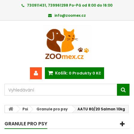
730911431, 739961298 Po-Pá od 8:00 do 16:00
info@zoomex.cz
Košík:
0
Produkty
0 Kč
Psi
Granule pro psy
AATU 80/20 Salmon 10kg
GRANULE PRO PSY