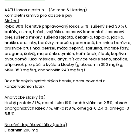
AATU Losos a pstruh – (Salmon & Herring)
Kompletní krmivo pro dospělé psy
Složení
Ryba 80% (čerstvě připravovaný losos 51 %, sušený sleď 30 %),
batáty, cizrna, hrách, vojtěška, lososový koncentrát, lososový
olej, sušená mrkev, sušená rajčata, čekanka, tapioka, jablko,
hruška, brusinky, borůvky, moruše, pomeranč, brusnice borůvka,
brusnice brusinka, petržel, máta peprná, spirulina, mořské řasy,
oregano, šalvěj, majoránka, tymián, heřmánek, šípek, kopřiva
dvoudomá, juka, měsíček, anýz, pískavice řecké seno, skořice,
přípravek pro péči o kyčle a klouby (glukosamin 350 mg/kg,
MSM 350 mg/kg, chondroitin 240 mg/kg)
Bez přidaných syntetických barviv, dochucovadel a
konzervačních látek.
Analytické složky (%)
Hrubý protein 31 %, obsah tuku 19%, hrubá vláknina 2.5%, obsah
anorganických látek 7 %, vlhkost 8 %, omega-6 2,4 %, omega-3
5,5 %
Nutriční doplňkové látky (na kg)
L-karnitin 200 mg