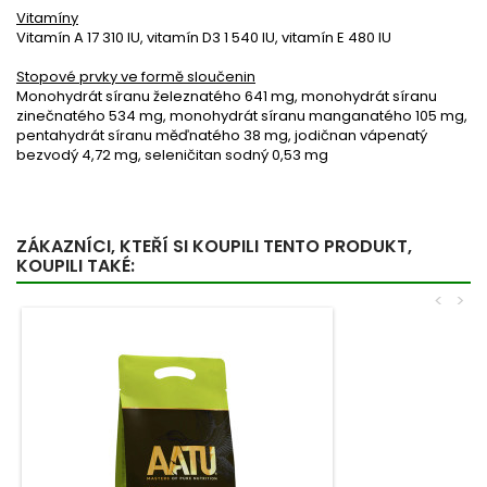
Vitamíny
Vitamín A 17 310 IU, vitamín D3 1 540 IU, vitamín E 480 IU
Stopové prvky ve formě sloučenin
Monohydrát síranu železnatého 641 mg, monohydrát síranu
zinečnatého 534 mg, monohydrát síranu manganatého 105 mg,
pentahydrát síranu měďnatého 38 mg, jodičnan vápenatý
bezvodý 4,72 mg, seleničitan sodný 0,53 mg
ZÁKAZNÍCI, KTEŘÍ SI KOUPILI TENTO PRODUKT,
KOUPILI TAKÉ:
<
>