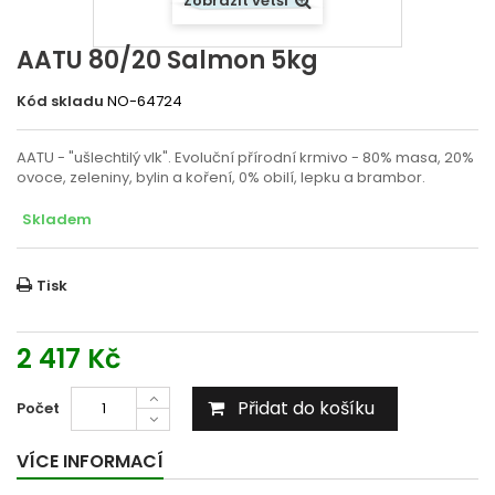
Zobrazit větší
AATU 80/20 Salmon 5kg
Kód skladu
NO-64724
AATU - "ušlechtilý vlk". Evoluční přírodní krmivo - 80% masa, 20%
ovoce, zeleniny, bylin a koření, 0% obilí, lepku a brambor.
Skladem
Tisk
2 417 Kč
Přidat do košíku
Počet
VÍCE INFORMACÍ