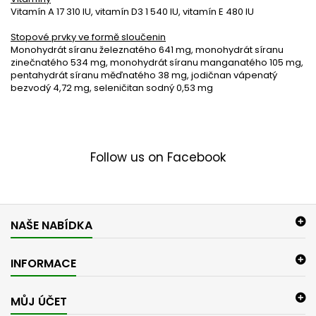
Vitamín A 17 310 IU, vitamín D3 1 540 IU, vitamín E 480 IU
Stopové prvky ve formě sloučenin
Monohydrát síranu železnatého 641 mg, monohydrát síranu
zinečnatého 534 mg, monohydrát síranu manganatého 105 mg,
pentahydrát síranu měďnatého 38 mg, jodičnan vápenatý
bezvodý 4,72 mg, seleničitan sodný 0,53 mg
Follow us on Facebook
NAŠE NABÍDKA
INFORMACE
MŮJ ÚČET