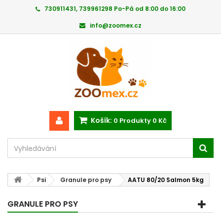
730911431, 739961298 Po-Pá od 8:00 do 16:00
info@zoomex.cz
Košík:
0
Produkty
0 Kč
Psi
Granule pro psy
AATU 80/20 Salmon 5kg
GRANULE PRO PSY