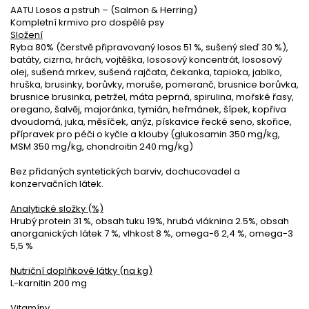
AATU Losos a pstruh – (Salmon & Herring)
Kompletní krmivo pro dospělé psy
Složení
Ryba 80% (čerstvě připravovaný losos 51 %, sušený sleď 30 %),
batáty, cizrna, hrách, vojtěška, lososový koncentrát, lososový
olej, sušená mrkev, sušená rajčata, čekanka, tapioka, jablko,
hruška, brusinky, borůvky, moruše, pomeranč, brusnice borůvka,
brusnice brusinka, petržel, máta peprná, spirulina, mořské řasy,
oregano, šalvěj, majoránka, tymián, heřmánek, šípek, kopřiva
dvoudomá, juka, měsíček, anýz, pískavice řecké seno, skořice,
přípravek pro péči o kyčle a klouby (glukosamin 350 mg/kg,
MSM 350 mg/kg, chondroitin 240 mg/kg)
Bez přidaných syntetických barviv, dochucovadel a
konzervačních látek.
Analytické složky (%)
Hrubý protein 31 %, obsah tuku 19%, hrubá vláknina 2.5%, obsah
anorganických látek 7 %, vlhkost 8 %, omega-6 2,4 %, omega-3
5,5 %
Nutriční doplňkové látky (na kg)
L-karnitin 200 mg
Vitamíny