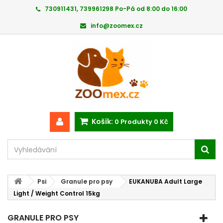
730911431, 739961298 Po-Pá od 8:00 do 16:00
info@zoomex.cz
Košík:
0
Produkty
0 Kč
Psi
Granule pro psy
EUKANUBA Adult Large
Light / Weight Control 15kg
GRANULE PRO PSY