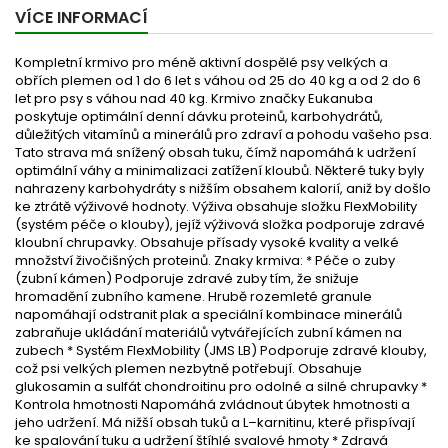
VÍCE INFORMACÍ
Kompletní krmivo pro méně aktivní dospělé psy velkých a
obřích plemen od 1 do 6 let s váhou od 25 do 40 kg a od 2 do 6
let pro psy s váhou nad 40 kg. Krmivo značky Eukanuba
poskytuje optimální denní dávku proteinů, karbohydrátů,
důležitých vitamínů a minerálů pro zdraví a pohodu vašeho psa.
Tato strava má snížený obsah tuku, čímž napomáhá k udržení
optimální váhy a minimalizaci zatížení kloubů. Některé tuky byly
nahrazeny karbohydráty s nižším obsahem kalorií, aniž by došlo
ke ztrátě výživové hodnoty. Výživa obsahuje složku FlexMobility
(systém péče o klouby), jejíž výživová složka podporuje zdravé
kloubní chrupavky. Obsahuje přísady vysoké kvality a velké
množství živočišných proteinů. Znaky krmiva: * Péče o zuby
(zubní kámen) Podporuje zdravé zuby tím, že snižuje
hromadění zubního kamene. Hrubě rozemleté granule
napomáhají odstranit plak a speciální kombinace minerálů
zabraňuje ukládání materiálů vytvářejících zubní kámen na
zubech * Systém FlexMobility (JMS LB) Podporuje zdravé klouby,
což psi velkých plemen nezbytně potřebují. Obsahuje
glukosamin a sulfát chondroitinu pro odolné a silné chrupavky *
Kontrola hmotnosti Napomáhá zvládnout úbytek hmotnosti a
jeho udržení. Má nižší obsah tuků a L–karnitinu, které přispívají
ke spalování tuku a udržení štíhlé svalové hmoty * Zdravá