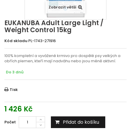
Zobrazit větší
EUKANUBA Adult Large Light /
Weight Control 15kg
Kód skladu
PL-1743-271916
100% kompletní a vyvážené krmivo pro dospělé psy velkých a
obřích plemen, kteří mají nadváhu nebo jsou méně aktivní.
Do 3 dnů
Tisk
1 426 Kč
Přidat do košíku
Počet