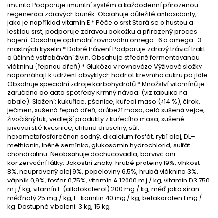
imunita Podporuje imunitní systém a každodenní přirozenou
regeneraci zdravých buněk. Obsahuje důležité antioxidanty,
jako je například vitamín E * Péče o srst Stará se o hustou a
lesklou srst, podporuje zdravou pokožku a přirozený proces
hojení. Obsahuje optimální rovnováhu omega–6 a omega–3
mastných kyselin * Dobré trávení Podporuje zdravý trávicí trakt
a účinné vstřebávání živin. Obsahuje středně fermentovanou
vlákninu (řepnou dřeň) * Glukóza v rovnováze Výživové složky
napomáhají k udržení obvyklých hodnot krevního cukru po jídle.
Obsahuje speciální zdroje karbohydrátů * Množství vitamínů je
zaručeno do data spotřeby Krmný návod: (viz tabulka na
obale). Složení: kukuřice, pšenice, kuřecí maso (>14 %), čirok,
ječmen, sušená řepná dřeň, drůbeží maso, celá sušená vejce,
živočišný tuk, vedlejší produkty z kuřecího masa, sušené
pivovarské kvasnice, chlorid draselný, sůl,
hexametafosforečnan sodný, dikalcium fosfát, rybí olej, DL–
methionin, lněné semínko, glukosamin hydrochlorid, sulfát
chondroitinu. Neobsahuje dochucovadla, barviva ani
konzervační látky. Jakostní znaky: hrubé proteiny 19%, vlhkost
8%, neupravený olej 9%, popeloviny 6,5%, hrubá vláknina 3%,
vápník 0,9%, fosfor 0,75%, vitamín A 12000 m.j./ kg, vitamín D3 750
m.j./ kg, vitamín E (alfatokoferol) 200 mg / kg, měď jako síran
měďnatý 25 mg / kg, L–karnitin 40 mg / kg, betakaroten 1 mg /
kg. Dostupné v balení: 3 kg, 15 kg.